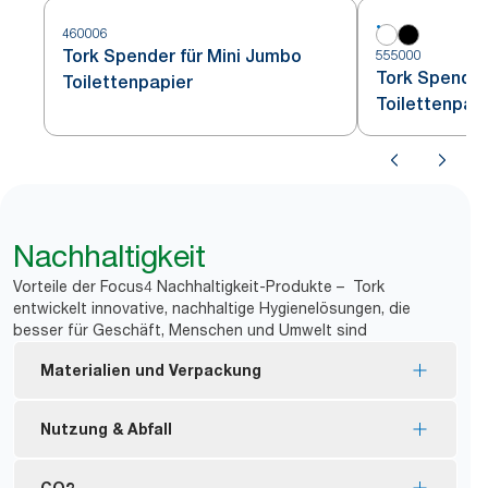
460006
Tork Spender für Mini Jumbo
555000
Tork Spender
Toilettenpapier
Toilettenpap
Nachhaltigkeit
Vorteile der Focus4 Nachhaltigkeit-Produkte – Tork
entwickelt innovative, nachhaltige Hygienelösungen, die
besser für Geschäft, Menschen und Umwelt sind
Materialien und Verpackung
Nachfüllmaterial mit FSC®-Zertifizierung –
Nutzung & Abfall
hergestellt aus nachhaltig gewonnenen Fasern.
Tork Naturprodukte werden zu 100 % aus
Keine Hülse und keine Verpackung bedeutet
CO2