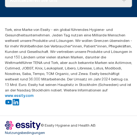
Kontaktieren Sie uns
Produktreklamation
Servicereklamation
torkmaster@essity.com
Spenderreklamation
+41 (0)848/810152
Finden Sie Ihren Vertriebspartner
Tork, eine Marke von Essity - ein global führendes Hygiene- und
Essity Switzerland AG
Gesundheitsunternehmen. Jeden Tag nutzen eine Milliarde Menschen
Parkstraße 1b
weltweit unsere Produkte und Lösungen. Wir wollen Grenzen überwinden -
6214 Schenkon
für mehr Wohlbefinden bei Verbraucher*innen, Patient*innen, Pflegekräften,
Mo-Do 8:00-16:30 | Fr 8:00-15:00
Kunden und Gesellschaft. Wir vertreiben unsere Produkte und Lösungen in
GLN: 7609999000928
rund 150 Ländern unter vielen starken Marken, darunter die
Weltmarktführer TENA und Tork, aber auch bekannte Marken wie Actimove,
Cutimed, JOBST, Knix, Leukoplast, Libero, Libresse, Lotus, Modibodi,
Nosotras, Saba, Tempo, TOM Organic, und Zewa. Essity beschäftigt
weltweit rund 36.000 Mitarbeitende. Der Umsatz im Jahr 2024 betrug ca.
13 Mrd. Euro. Essity hat seinen Hauptsitz in Stockholm (Schweden) und ist
an der Nasdaq Stockholm notiert. Weitere Informationen auf
www.essity.com
© Essity Hygiene and Health AB
Nutzungsbedingungen