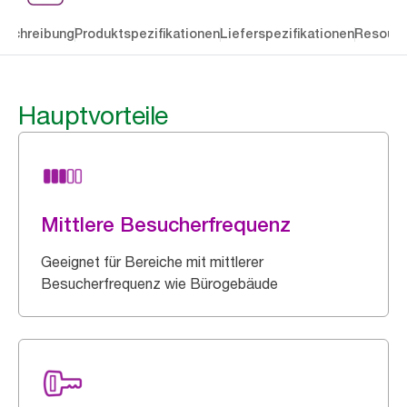
eschreibung
Produktspezifikationen
Lieferspezifikationen
Resourc
Hauptvorteile
Mittlere Besucherfrequenz
Geeignet für Bereiche mit mittlerer
Besucherfrequenz wie Bürogebäude