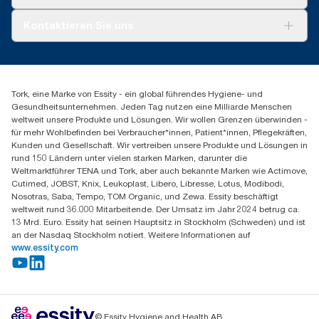
AD-a-Glance
Tork PaperCircle
Über uns
Kontaktieren Sie uns
Produktreklamation
Servicereklamation
torkmaster@essity.com
Spenderreklamation
+41 (0)848/810152
Finden Sie Ihren Vertriebspartner
Tork, eine Marke von Essity - ein global führendes Hygiene- und
Essity Switzerland AG
Gesundheitsunternehmen. Jeden Tag nutzen eine Milliarde Menschen
Parkstraße 1b
weltweit unsere Produkte und Lösungen. Wir wollen Grenzen überwinden -
6214 Schenkon
für mehr Wohlbefinden bei Verbraucher*innen, Patient*innen, Pflegekräften,
Mo-Do 8:00-16:30 | Fr 8:00-15:00
Kunden und Gesellschaft. Wir vertreiben unsere Produkte und Lösungen in
GLN: 7609999000928
rund 150 Ländern unter vielen starken Marken, darunter die
Weltmarktführer TENA und Tork, aber auch bekannte Marken wie Actimove,
Cutimed, JOBST, Knix, Leukoplast, Libero, Libresse, Lotus, Modibodi,
Nosotras, Saba, Tempo, TOM Organic, und Zewa. Essity beschäftigt
weltweit rund 36.000 Mitarbeitende. Der Umsatz im Jahr 2024 betrug ca.
13 Mrd. Euro. Essity hat seinen Hauptsitz in Stockholm (Schweden) und ist
an der Nasdaq Stockholm notiert. Weitere Informationen auf
www.essity.com
© Essity Hygiene and Health AB