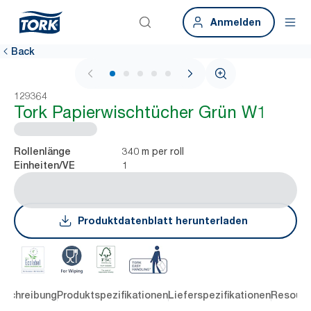
Anmelden
Back
1 / 5
129364
Tork Papierwischtücher Grün W1
340 m per roll
Rollenlänge
1
Einheiten/VE
Produktdatenblatt herunterladen
eschreibung
Produktspezifikationen
Lieferspezifikationen
Resourc