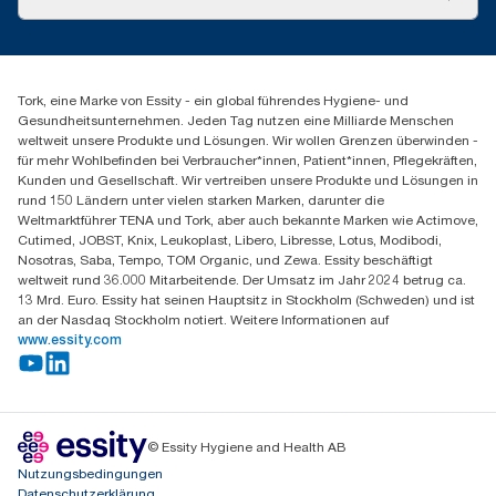
Produktreklamation
Servicereklamation
torkmaster@essity.com
Spenderreklamation
+41 (0)848/810152
Finden Sie Ihren Vertriebspartner
Tork, eine Marke von Essity - ein global führendes Hygiene- und
Essity Switzerland AG
Gesundheitsunternehmen. Jeden Tag nutzen eine Milliarde Menschen
Parkstraße 1b
weltweit unsere Produkte und Lösungen. Wir wollen Grenzen überwinden -
6214 Schenkon
für mehr Wohlbefinden bei Verbraucher*innen, Patient*innen, Pflegekräften,
Mo-Do 8:00-16:30 | Fr 8:00-15:00
Kunden und Gesellschaft. Wir vertreiben unsere Produkte und Lösungen in
GLN: 7609999000928
rund 150 Ländern unter vielen starken Marken, darunter die
Weltmarktführer TENA und Tork, aber auch bekannte Marken wie Actimove,
Cutimed, JOBST, Knix, Leukoplast, Libero, Libresse, Lotus, Modibodi,
Nosotras, Saba, Tempo, TOM Organic, und Zewa. Essity beschäftigt
weltweit rund 36.000 Mitarbeitende. Der Umsatz im Jahr 2024 betrug ca.
13 Mrd. Euro. Essity hat seinen Hauptsitz in Stockholm (Schweden) und ist
an der Nasdaq Stockholm notiert. Weitere Informationen auf
www.essity.com
© Essity Hygiene and Health AB
Nutzungsbedingungen
Datenschutzerklärung