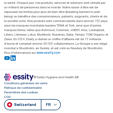
la santé. Chaque jour, nos produits, services et solutions sont utilisés par
Parkstraße 1b
un milliard de personnes dans le monde. Notre raison d’être est de
6214 Schenkon
repousser les limites pour plus de bien-être (breaking barriers to well-
Lundi-jeudi 8:00-16:30 | Vendredi 8:00-15:00
being) au bénéfice des consommateurs, patients, soignants, clients et de
GLN: 7609999000928
la société civile. Nos produits sont commercialisés dans environ 150 pays
sous les marques mondiales leaders TENA et Tork, ainsi que d'autres
marques fortes, telles que Actimove, Cutimed, JOBST, Knix, Leukoplast,
Libero, Libresse, Lotus, Modibodi, Nosotras, Saba, Tempo, TOM Organic et
Zewa. En 2024, Essity a réalisé un chiffre d'affaires net de 13 milliards
d'euros et comptait environ 36.000 collaborateurs. Le Groupe a son siège
mondial à Stockholm, en Suède, et est coté au Nasdaq de Stockholm.
Plus d’informations sur
www.essity.com
© Essity Hygiene and Health AB
Conditions générales de vente
Politique de confidentialité
Paramètres des cookies
CGV
Switzerland
FR