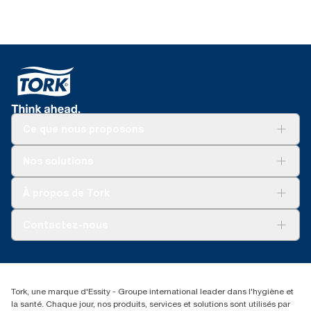
Ce que nous proposons
Solutions
Nos solutions
Développement durable
Tork Clean Care
Tork Vision Nettoyage
À propos de Tork
AD-a-Glance
Tork PaperCircle
À propos de nous
Contactez-nous
Reclamation pour produit
Reclamation pour service
torkmaster@essity.com
Reclamation pour distributeurs
+41 (0)848/810152
Rechercher des distributeurs
Tork, une marque d'Essity - Groupe international leader dans l'hygiène et
Essity Switzerland AG
la santé. Chaque jour, nos produits, services et solutions sont utilisés par
Parkstraße 1b