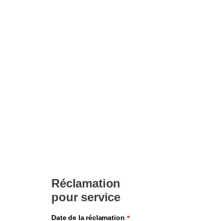
Service
reclamation
Thank you for taking the time to contact us.
Please complete the form below as completely as possible. Fields
marked with an asterisk (*) are required. The information requested will
allow us to respond to you more quickly.
For better analysis and efficient processing of your request, you have the
option to send images to
torkmaster@essity.com
.