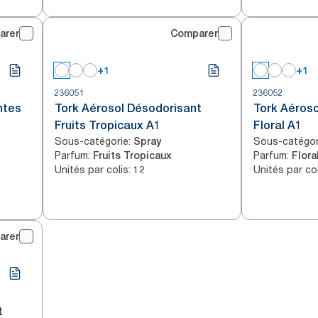
arer
Comparer
+1
+1
236051
236052
ntes
Tork Aérosol Désodorisant
Tork Aéros
Fruits Tropicaux A1
Floral A1
Sous-catégorie
:
Sous-catégor
Spray
Parfum
:
Parfum
:
Fruits Tropicaux
Flora
Unités par colis
:
Unités par col
12
arer
t