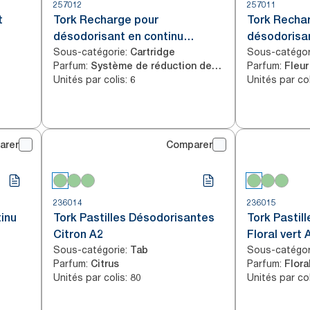
257012
257011
t
Tork Recharge pour
Tork Recha
désodorisant en continu
désodorisan
Sous-catégorie
:
Sous-catégor
neutralisateur d'odeurs A3
Cartridge
A3
Parfum
:
Parfum
:
Système de réduction des odeurs « Odour Neutralizer »
Fleur
Unités par colis
:
Unités par col
6
arer
Comparer
236014
236015
inu
Tork Pastilles Désodorisantes
Tork Pastil
Citron A2
Floral vert 
Sous-catégorie
:
Sous-catégor
Tab
Parfum
:
Parfum
:
Citrus
Flora
Unités par colis
:
Unités par col
80