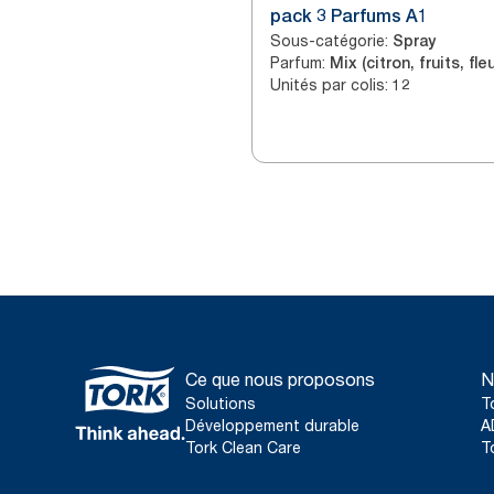
pack 3 Parfums A1
Sous-catégorie
:
Spray
Parfum
:
Mix (citron, fruits, fle
Unités par colis
:
12
Ce que nous proposons
N
Solutions
T
Développement durable
A
Tork Clean Care
T