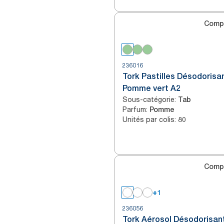
Comp
236016
Tork Pastilles Désodorisa
Pomme vert A2
Sous-catégorie
:
Tab
Parfum
:
Pomme
Unités par colis
:
80
Comp
+1
236056
Tork Aérosol Désodorisan