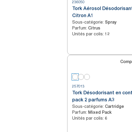
236050
Tork Aérosol Désodorisan
Citron A1
Sous-catégorie
:
Spray
Parfum
:
Citrus
Unités par colis
:
12
Comp
257013
Tork Désodorisant en cont
pack 2 parfums A3
Sous-catégorie
:
Cartridge
Parfum
:
Mixed Pack
Unités par colis
:
6