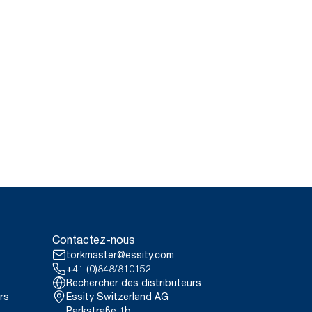
Contactez-nous
torkmaster@essity.com
+41 (0)848/810152
Rechercher des distributeurs
rs
Essity Switzerland AG
Parkstraße 1b