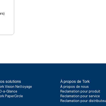
urs)
os solutions
À propos de Tork
ork Vision Nettoyage
À propos de nous
D-a-Glance
Reclamation pour produit
ork PaperCircle
Reclamation pour service
Reclamation pour distributeu