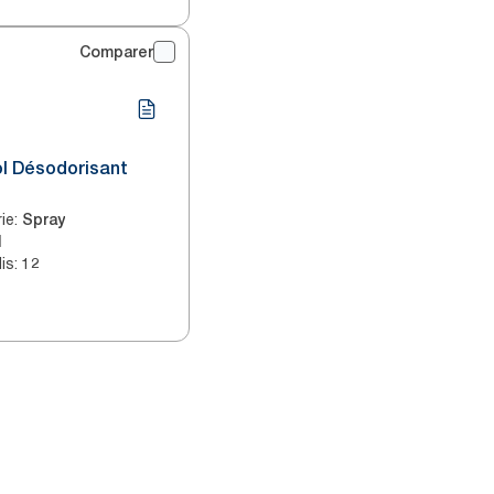
Comparer
ol Désodorisant
ie
:
Spray
l
is
:
12