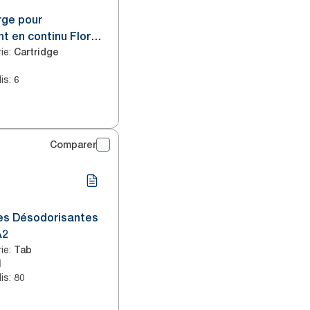
rge pour
t en continu Floral
ie
:
Cartridge
is
:
6
Comparer
les Désodorisantes
A2
ie
:
Tab
l
is
:
80