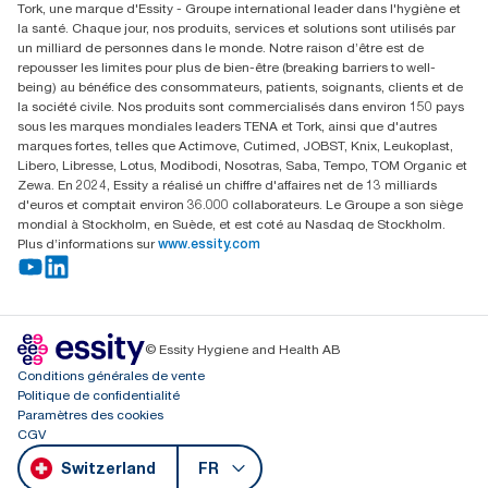
Tork, une marque d'Essity - Groupe international leader dans l'hygiène et
Essity Switzerland AG
la santé. Chaque jour, nos produits, services et solutions sont utilisés par
Parkstraße 1b
un milliard de personnes dans le monde. Notre raison d’être est de
6214 Schenkon
repousser les limites pour plus de bien-être (breaking barriers to well-
Lundi-jeudi 8:00-16:30 | Vendredi 8:00-15:00
being) au bénéfice des consommateurs, patients, soignants, clients et de
GLN: 7609999000928
la société civile. Nos produits sont commercialisés dans environ 150 pays
sous les marques mondiales leaders TENA et Tork, ainsi que d'autres
marques fortes, telles que Actimove, Cutimed, JOBST, Knix, Leukoplast,
Libero, Libresse, Lotus, Modibodi, Nosotras, Saba, Tempo, TOM Organic et
Zewa. En 2024, Essity a réalisé un chiffre d'affaires net de 13 milliards
d'euros et comptait environ 36.000 collaborateurs. Le Groupe a son siège
mondial à Stockholm, en Suède, et est coté au Nasdaq de Stockholm.
Plus d’informations sur
www.essity.com
© Essity Hygiene and Health AB
Conditions générales de vente
Politique de confidentialité
Paramètres des cookies
CGV
Switzerland
FR