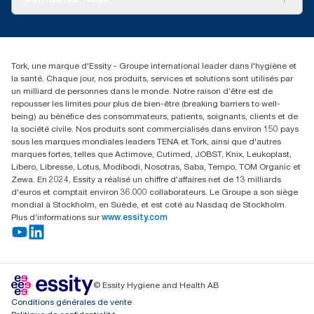
Reclamation pour produit
Reclamation pour service
torkmaster@essity.com
Reclamation pour distributeurs
+41 (0)848/810152
Rechercher des distributeurs
Tork, une marque d'Essity - Groupe international leader dans l'hygiène et
Essity Switzerland AG
la santé. Chaque jour, nos produits, services et solutions sont utilisés par
Parkstraße 1b
un milliard de personnes dans le monde. Notre raison d’être est de
6214 Schenkon
repousser les limites pour plus de bien-être (breaking barriers to well-
Lundi-jeudi 8:00-16:30 | Vendredi 8:00-15:00
being) au bénéfice des consommateurs, patients, soignants, clients et de
GLN: 7609999000928
la société civile. Nos produits sont commercialisés dans environ 150 pays
sous les marques mondiales leaders TENA et Tork, ainsi que d'autres
marques fortes, telles que Actimove, Cutimed, JOBST, Knix, Leukoplast,
Libero, Libresse, Lotus, Modibodi, Nosotras, Saba, Tempo, TOM Organic et
Zewa. En 2024, Essity a réalisé un chiffre d'affaires net de 13 milliards
d'euros et comptait environ 36.000 collaborateurs. Le Groupe a son siège
mondial à Stockholm, en Suède, et est coté au Nasdaq de Stockholm.
Plus d’informations sur
www.essity.com
© Essity Hygiene and Health AB
Conditions générales de vente