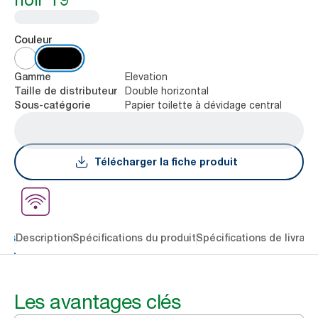
Couleur
Elevation
Gamme
Double horizontal
Taille de distributeur
Papier toilette à dévidage central
Sous-catégorie
Télécharger la fiche produit
lés
Description
Spécifications du produit
Spécifications de livrais
Les avantages clés