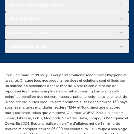
en France) à partir de mai 2023. Électricité achetée certifiée
Ce que nous proposons
renouvelable selon l’EECS et garanties d’origine.
Solutions
**
Représente l’assortiment de recharges européen
Nos solutions
Développement durable
Tork SmartOne® par occasion d’utilisation. Analyses du cycle
de vie (ACV) vérifiées par des tiers couvrant tous les niveaux de
Tork Clean Care
Tork Vision Nettoyage
À propos de Tork
qualité combinées avec des données de consommation.
AD-a-Glance
Comme ces données sont une moyenne des systèmes, elles ne
Tork PaperCircle
À propos de nous
doivent pas être utilisées à des fins de création de rapports
Contactez-nous
relatifs à l’empreinte carbone pour des articles et une
Reclamation pour produit
consommation spécifiques.
Reclamation pour service
torkmaster@essity.com
Reclamation pour distributeurs
+41 (0)848/810152
Rechercher des distributeurs
Tork, une marque d'Essity - Groupe international leader dans l'hygiène et
Essity Switzerland AG
la santé. Chaque jour, nos produits, services et solutions sont utilisés par
Parkstraße 1b
un milliard de personnes dans le monde. Notre raison d’être est de
6214 Schenkon
repousser les limites pour plus de bien-être (breaking barriers to well-
Lundi-jeudi 8:00-16:30 | Vendredi 8:00-15:00
being) au bénéfice des consommateurs, patients, soignants, clients et de
GLN: 7609999000928
la société civile. Nos produits sont commercialisés dans environ 150 pays
sous les marques mondiales leaders TENA et Tork, ainsi que d'autres
marques fortes, telles que Actimove, Cutimed, JOBST, Knix, Leukoplast,
Libero, Libresse, Lotus, Modibodi, Nosotras, Saba, Tempo, TOM Organic et
Zewa. En 2024, Essity a réalisé un chiffre d'affaires net de 13 milliards
d'euros et comptait environ 36.000 collaborateurs. Le Groupe a son siège