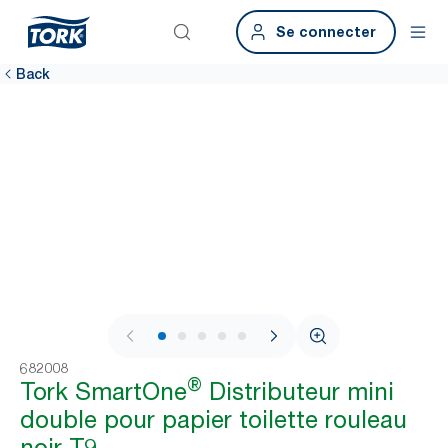
Se connecter
Back
1 / 10
682008
®
Tork SmartOne
Distributeur mini
double pour papier toilette rouleau
noir T9