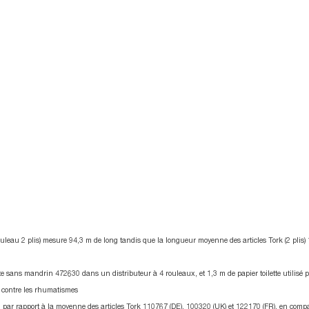
80
%
s
aimeraient utiliser une
son
solution de papier
re
te
toilette******
réd
gas
uleau 2 plis) mesure 94,3 m de long tandis que la longueur moyenne des articles Tork (2 plis)
tte sans mandrin 472630 dans un distributeur à 4 rouleaux, et 1,3 m de papier toilette utilisé p
te contre les rhumatismes
 par rapport à la moyenne des articles Tork 110767 (DE), 100320 (UK) et 122170 (FR), en compa