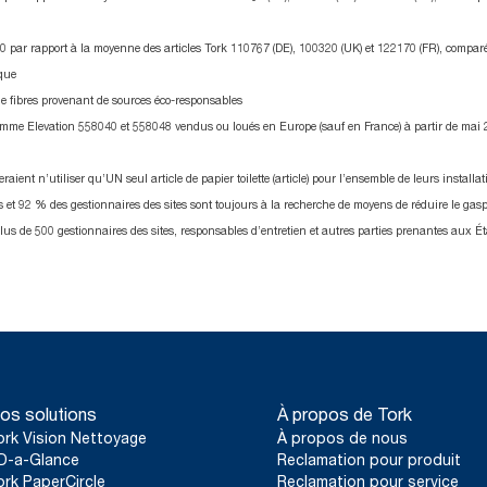
0 par rapport à la moyenne des articles Tork 110767 (DE), 100320 (UK) et 122170 (FR), comparé
tique
r de fibres provenant de sources éco-responsables
gamme Elevation 558040 et 558048 vendus ou loués en Europe (sauf en France) à partir de mai 20
aient n’utiliser qu’UN seul article de papier toilette (article) pour l’ensemble de leurs install
 et 92 % des gestionnaires des sites sont toujours à la recherche de moyens de réduire le ga
lus de 500 gestionnaires des sites, responsables d’entretien et autres parties prenantes aux 
os solutions
À propos de Tork
ork Vision Nettoyage
À propos de nous
D-a-Glance
Reclamation pour produit
ork PaperCircle
Reclamation pour service