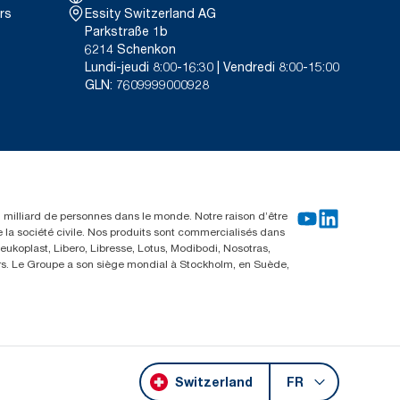
rs
Essity Switzerland AG
Parkstraße 1b
6214 Schenkon
Lundi-jeudi 8:00-16:30 | Vendredi 8:00-15:00
GLN: 7609999000928
un milliard de personnes dans le monde. Notre raison d’être
e la société civile. Nos produits sont commercialisés dans
ukoplast, Libero, Libresse, Lotus, Modibodi, Nosotras,
eurs. Le Groupe a son siège mondial à Stockholm, en Suède,
Switzerland
FR