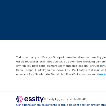
Tork, une marque d'Essity - Groupe international leader dans l'hygièn
est de repousser les limites pour plus de bien-être (breaking barrie
environ 150 pays sous les marques mondiales leaders TENA et Tork, a
Saba, Tempo, TOM Organic et Zewa. En 2024, Essity a réalisé un chif
et est coté au Nasdaq de Stockholm. Plus d’informations sur
www.e
© Essity Hygiene and Health AB
Conditions générales de vente
Politique de confidentialité
Paramètre