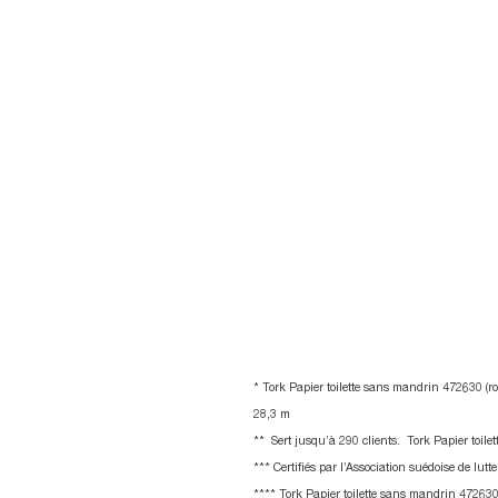
85
%
des gestionnaires de
sites utilisent deux
types de papier toilet
ou plus******
* Tork Papier toilette sans mandrin 472630 (ro
28,3 m
**
Sert jusqu’à 290 clients.
Tork Papier toile
*** Certifiés par l’Association suédoise de lut
**** Tork Papier toilette sans mandrin 472630