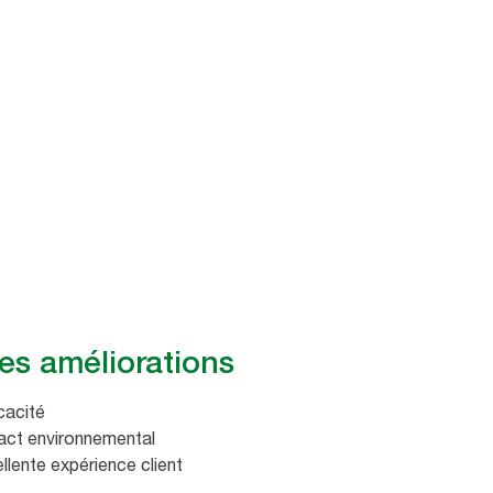
es améliorations
cacité
pact environnemental
llente expérience client