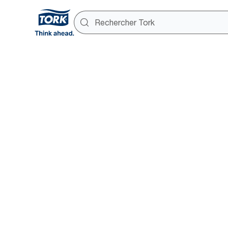
Une solut
mandrin, 
plus d’effi
®
Système Tork OptiServe
papi
mandrin : gain de temps et dura