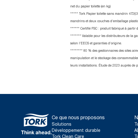
net du papier toilette (en kg)
***** Tork Papier toilette sans mandrin 47263
mandrins et deux couches d’emballage plas
****** Certifié FSC : produit fabriqué à parti
*​****** Valable pour les distributeurs de la 
selon l’EECS et garanties d’origine.
******** 80 % des gestionnaires des sites aimer
manipulation et le stockage des consommables
leurs installations. Étude de 2023 auprès de p
Ce que nous proposons
N
Solutions
T
Développement durable
A
Tork Clean Care
T