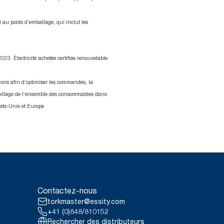
 au poids d’emballage, qui inclut les
23. Électricité achetée certifiée renouvelable
ations afin d’optimiser les commandes, la
spillage de l’ensemble des consommables dans
États-Unis et Europe
Contactez-nous
torkmaster@essity.com
+41 (0)848/810152
Rechercher des distributeurs