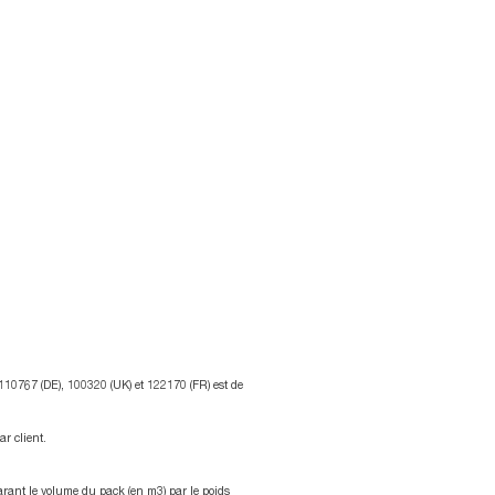
92
%
t toujours à la
cherche de moyens de
uire le
pillage******
 110767 (DE), 100320 (UK) et 122170 (FR) est de
ar client.
rant le volume du pack (en m3) par le poids