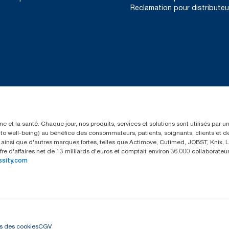
Reclamation pour distributeu
e et la santé. Chaque jour, nos produits, services et solutions sont utilisés par 
rs to well-being) au bénéfice des consommateurs, patients, soignants, clients et d
insi que d'autres marques fortes, telles que Actimove, Cutimed, JOBST, Knix, Le
fre d'affaires net de 13 milliards d'euros et comptait environ 36.000 collaborat
ssity.com
s des cookies
CGV