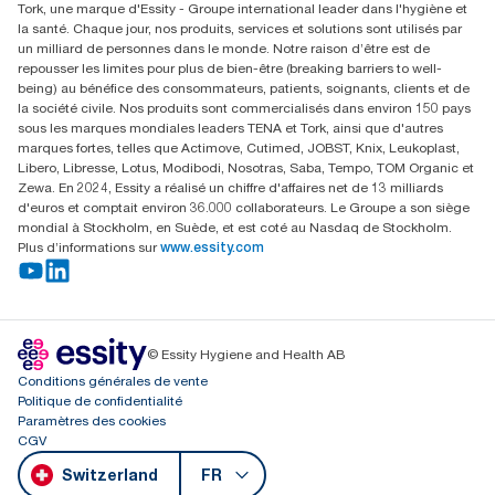
Tork, une marque d'Essity - Groupe international leader dans l'hygiène et
Essity Switzerland AG
la santé. Chaque jour, nos produits, services et solutions sont utilisés par
Parkstraße 1b
un milliard de personnes dans le monde. Notre raison d’être est de
6214 Schenkon
repousser les limites pour plus de bien-être (breaking barriers to well-
Lundi-jeudi 8:00-16:30 | Vendredi 8:00-15:00
being) au bénéfice des consommateurs, patients, soignants, clients et de
GLN: 7609999000928
la société civile. Nos produits sont commercialisés dans environ 150 pays
sous les marques mondiales leaders TENA et Tork, ainsi que d'autres
marques fortes, telles que Actimove, Cutimed, JOBST, Knix, Leukoplast,
Libero, Libresse, Lotus, Modibodi, Nosotras, Saba, Tempo, TOM Organic et
Zewa. En 2024, Essity a réalisé un chiffre d'affaires net de 13 milliards
d'euros et comptait environ 36.000 collaborateurs. Le Groupe a son siège
mondial à Stockholm, en Suède, et est coté au Nasdaq de Stockholm.
Plus d’informations sur
www.essity.com
© Essity Hygiene and Health AB
Conditions générales de vente
Politique de confidentialité
Paramètres des cookies
CGV
Switzerland
FR