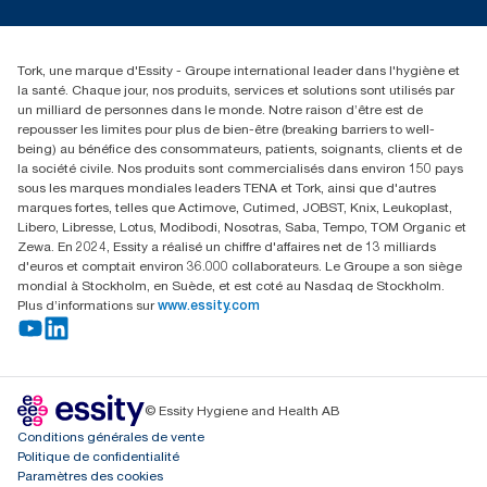
Reclamation pour service
torkmaster@essity.com
Reclamation pour distributeurs
+41 (0)848/810152
Rechercher des distributeurs
Tork, une marque d'Essity - Groupe international leader dans l'hygiène et
Essity Switzerland AG
la santé. Chaque jour, nos produits, services et solutions sont utilisés par
Parkstraße 1b
un milliard de personnes dans le monde. Notre raison d’être est de
6214 Schenkon
repousser les limites pour plus de bien-être (breaking barriers to well-
Lundi-jeudi 8:00-16:30 | Vendredi 8:00-15:00
being) au bénéfice des consommateurs, patients, soignants, clients et de
GLN: 7609999000928
la société civile. Nos produits sont commercialisés dans environ 150 pays
sous les marques mondiales leaders TENA et Tork, ainsi que d'autres
marques fortes, telles que Actimove, Cutimed, JOBST, Knix, Leukoplast,
Libero, Libresse, Lotus, Modibodi, Nosotras, Saba, Tempo, TOM Organic et
Zewa. En 2024, Essity a réalisé un chiffre d'affaires net de 13 milliards
d'euros et comptait environ 36.000 collaborateurs. Le Groupe a son siège
mondial à Stockholm, en Suède, et est coté au Nasdaq de Stockholm.
Plus d’informations sur
www.essity.com
© Essity Hygiene and Health AB
Conditions générales de vente
Politique de confidentialité
Paramètres des cookies