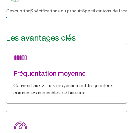
lés
Description
Spécifications du produit
Spécifications de livrais
Les avantages clés
Fréquentation moyenne
Convient aux zones moyennement fréquentées
comme les immeubles de bureaux