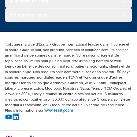
À propos de Tork
de vie (ACV) vérifiées par des tiers couvrant tous les niveaux de
AD-a-Glance
qualité combinées avec des données de consommation.
Tork PaperCircle
À propos de nous
Comme ces données sont une moyenne des systèmes, elles ne
Contactez-nous
doivent pas être utilisées à des fins de création de rapports
Reclamation pour produit
relatifs à l’empreinte carbone pour des articles et une
Reclamation pour service
torkmaster@essity.com
consommation spécifiques.
Reclamation pour distributeurs
+41 (0)848/810152
Rechercher des distributeurs
Tork, une marque d'Essity - Groupe international leader dans l'hygiène et
Essity Switzerland AG
la santé. Chaque jour, nos produits, services et solutions sont utilisés par
Parkstraße 1b
un milliard de personnes dans le monde. Notre raison d’être est de
6214 Schenkon
repousser les limites pour plus de bien-être (breaking barriers to well-
Lundi-jeudi 8:00-16:30 | Vendredi 8:00-15:00
being) au bénéfice des consommateurs, patients, soignants, clients et de
GLN: 7609999000928
la société civile. Nos produits sont commercialisés dans environ 150 pays
sous les marques mondiales leaders TENA et Tork, ainsi que d'autres
marques fortes, telles que Actimove, Cutimed, JOBST, Knix, Leukoplast,
Libero, Libresse, Lotus, Modibodi, Nosotras, Saba, Tempo, TOM Organic et
Zewa. En 2024, Essity a réalisé un chiffre d'affaires net de 13 milliards
d'euros et comptait environ 36.000 collaborateurs. Le Groupe a son siège
mondial à Stockholm, en Suède, et est coté au Nasdaq de Stockholm.
Plus d’informations sur
www.essity.com