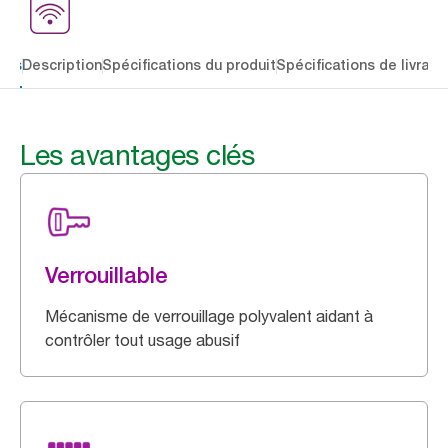
lés
Description
Spécifications du produit
Spécifications de livrais
Les avantages clés
Verrouillable
Mécanisme de verrouillage polyvalent aidant à
contrôler tout usage abusif