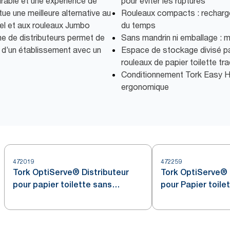
urable et une expérience de
pour éviter les ruptures
itue une meilleure alternative au
Rouleaux compacts : recharg
nnel et aux rouleaux Jumbo
du temps
e de distributeurs permet de
Sans mandrin ni emballage : 
 d’un établissement avec un
Espace de stockage divisé pa
rouleaux de papier toilette tra
Conditionnement Tork Easy H
ergonomique
472019
472259
Tork OptiServe® Distributeur
Tork OptiServe® 
pour papier toilette sans
pour Papier toile
mandrin 2 rouleaux
sans mandrin en 
inoxydable T7