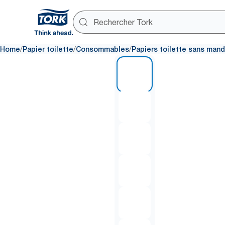
/
/
/
Home
Papier toilette
Consommables
Papiers toilette sans mand
1 of 7