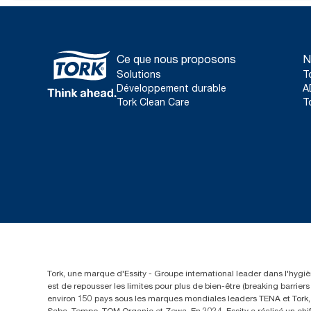
Ce que nous proposons
N
Solutions
T
Développement durable
A
Tork Clean Care
T
Tork, une marque d'Essity - Groupe international leader dans l'hygièn
est de repousser les limites pour plus de bien-être (breaking barrie
environ 150 pays sous les marques mondiales leaders TENA et Tork, a
Saba, Tempo, TOM Organic et Zewa. En 2024, Essity a réalisé un chif