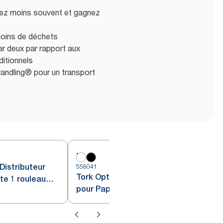
ez moins souvent et gagnez
moins de déchets
r deux par rapport aux
ditionnels
andling® pour un transport
Distributeur
558041
5
Tork OptiServe® Distributeur
tte 1 rouleau
pour Papier toilette 2 rouleaux
acier
sans mandrin blanc T7