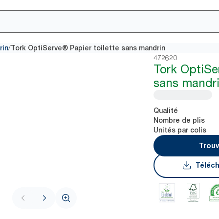
/
rin
Tork OptiServe® Papier toilette sans mandrin
472620
Tork OptiSe
sans mandr
Qualité
Nombre de plis
Unités par colis
Trouv
Téléch