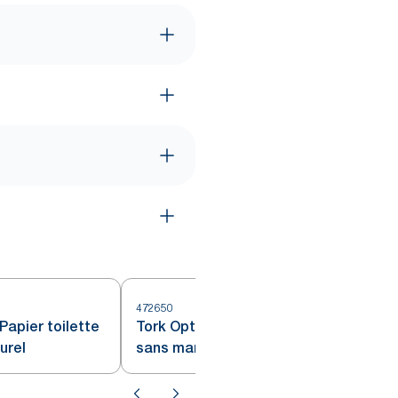
472650
Papier toilette
Tork OptiServe® Papier toilette
urel
sans mandrin Extra Doux