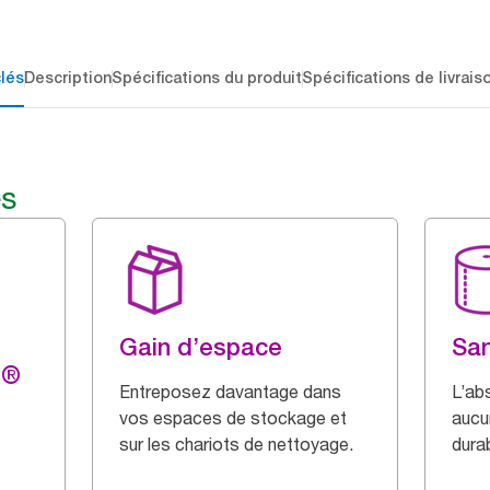
lés
Description
Spécifications du produit
Spécifications de livrais
és
Gain d’espace
San
g®
Entreposez davantage dans
L’ab
vos espaces de stockage et
aucu
sur les chariots de nettoyage.
durab