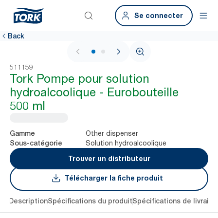
Se connecter
Back
1 / 2
511159
Tork Pompe pour solution
hydroalcoolique - Eurobouteille
500 ml
Other dispenser
Gamme
Solution hydroalcoolique
Sous-catégorie
Trouver un distributeur
Télécharger la fiche produit
lés
Description
Spécifications du produit
Spécifications de livraiso