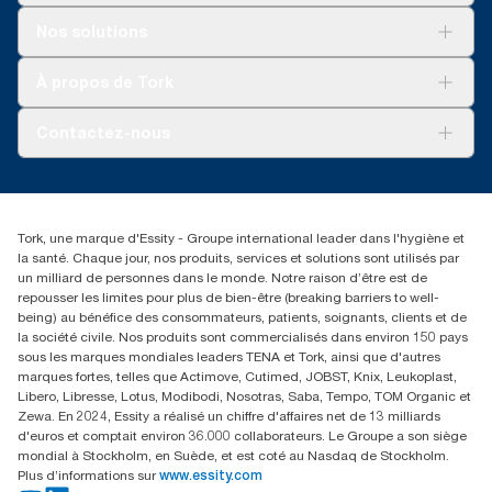
Solutions
Nos solutions
Développement durable
Tork Clean Care
Tork Vision Nettoyage
À propos de Tork
AD-a-Glance
Tork PaperCircle
À propos de nous
Contactez-nous
Reclamation pour produit
Reclamation pour service
torkmaster@essity.com
Reclamation pour distributeurs
+41 (0)848/810152
Rechercher des distributeurs
Tork, une marque d'Essity - Groupe international leader dans l'hygiène et
Essity Switzerland AG
la santé. Chaque jour, nos produits, services et solutions sont utilisés par
Parkstraße 1b
un milliard de personnes dans le monde. Notre raison d’être est de
6214 Schenkon
repousser les limites pour plus de bien-être (breaking barriers to well-
Lundi-jeudi 8:00-16:30 | Vendredi 8:00-15:00
being) au bénéfice des consommateurs, patients, soignants, clients et de
GLN: 7609999000928
la société civile. Nos produits sont commercialisés dans environ 150 pays
sous les marques mondiales leaders TENA et Tork, ainsi que d'autres
marques fortes, telles que Actimove, Cutimed, JOBST, Knix, Leukoplast,
Libero, Libresse, Lotus, Modibodi, Nosotras, Saba, Tempo, TOM Organic et
Zewa. En 2024, Essity a réalisé un chiffre d'affaires net de 13 milliards
d'euros et comptait environ 36.000 collaborateurs. Le Groupe a son siège
mondial à Stockholm, en Suède, et est coté au Nasdaq de Stockholm.
Plus d’informations sur
www.essity.com