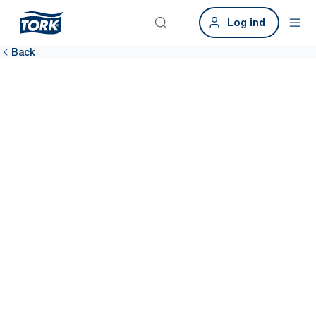
Log ind
Back