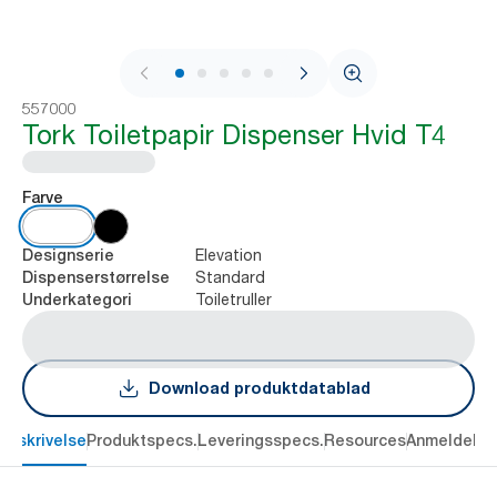
1 / 9
557000
Tork Toiletpapir Dispenser Hvid T4
Farve
Elevation
Designserie
Standard
Dispenserstørrelse
Toiletruller
Underkategori
Download produktdatablad
Beskrivelse
Produktspecs.
Leveringsspecs.
Resources
Anmeldelse