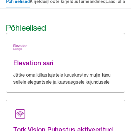
Põhieelised
Kirjeldus
Toote kirjeldus
Tarneandmed
Laadi alla
Põhieelised
Elevation sari
Jätke oma külastajatele kauakestev mulje tänu
sellele elegantsele ja kaasaegsele kujundusele
Tork Vision Puhastus aktiveeritud