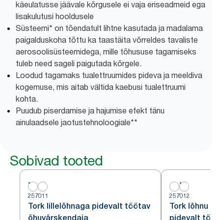
käeulatusse jäävale kõrgusele ei vaja eriseadmeid ega
lisakulutusi hooldusele
Süsteemi* on tõendatult lihtne kasutada ja madalama
paigalduskoha tõttu ka taastäita võrreldes tavaliste
aerosoolisüsteemidega, mille tõhususe tagamiseks
tuleb need sageli paigutada kõrgele.
Loodud tagamaks tualettruumides pideva ja meeldiva
kogemuse, mis aitab vältida kaebusi tualettruumi
kohta.
Puudub piserdamise ja hajumise efekt tänu
ainulaadsele jaotustehnoloogiale**
Sobivad tooted
257011
257012
Tork lillelõhnaga pidevalt töötav
Tork lõhnu ne
õhuvärskendaja
pidevalt töö