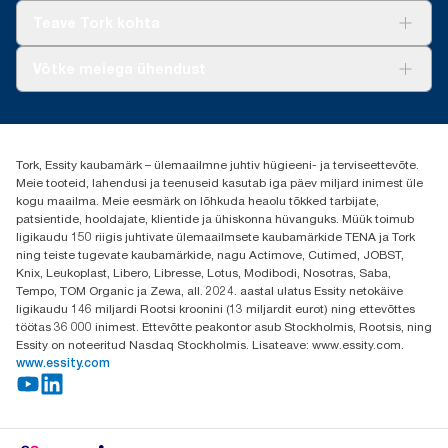
Tork Clean Care
Tork Vision Puhastus
Teave Tork kohta
AD-a-Glance
Meist
Võtke meiega ühendust
Edulood
torkee@essity.com
+37253322264
+3725044997
Tork, Essity kaubamärk – ülemaailmne juhtiv hügieeni- ja terviseettevõte.
Leia Tork maaletooja
Meie tooteid, lahendusi ja teenuseid kasutab iga päev miljard inimest üle
Essity Estonia OÜ
kogu maailma. Meie eesmärk on lõhkuda heaolu tõkked tarbijate,
Reti Tee 9, Peetri alevik, Rae vald
patsientide, hooldajate, klientide ja ühiskonna hüvanguks. Müük toimub
Harju maakond
ligikaudu 150 riigis juhtivate ülemaailmsete kaubamärkide TENA ja Tork
75312 Estonia
ning teiste tugevate kaubamärkide, nagu Actimove, Cutimed, JOBST,
Knix, Leukoplast, Libero, Libresse, Lotus, Modibodi, Nosotras, Saba,
Tempo, TOM Organic ja Zewa, all. 2024. aastal ulatus Essity netokäive
ligikaudu 146 miljardi Rootsi kroonini (13 miljardit eurot) ning ettevõttes
töötas 36 000 inimest. Ettevõtte peakontor asub Stockholmis, Rootsis, ning
Essity on noteeritud Nasdaq Stockholmis. Lisateave: www.essity.com.
www.essity.com