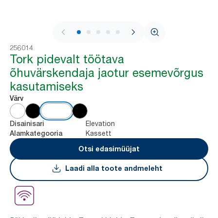
1 / 7
256014
Tork pidevalt töötava
õhuvärskendaja jaotur esemevõrgus
kasutamiseks
Värv
Elevation
Disainisari
Kassett
Alamkategooria
Otsi edasimüüjat
Laadi alla toote andmeleht