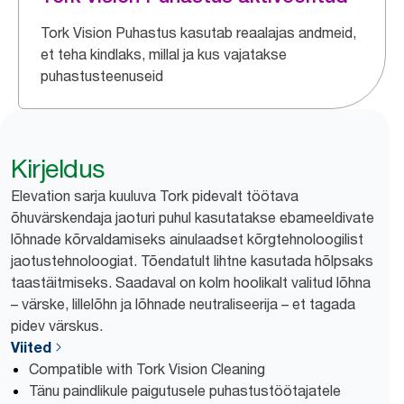
Tork Vision Puhastus kasutab reaalajas andmeid,
et teha kindlaks, millal ja kus vajatakse
puhastusteenuseid
Kirjeldus
Elevation sarja kuuluva Tork pidevalt töötava
õhuvärskendaja jaoturi puhul kasutatakse ebameeldivate
lõhnade kõrvaldamiseks ainulaadset kõrgtehnoloogilist
jaotustehnoloogiat. Tõendatult lihtne kasutada hõlpsaks
taastäitmiseks. Saadaval on kolm hoolikalt valitud lõhna
– värske, lillelõhn ja lõhnade neutraliseerija – et tagada
pidev värskus.
Viited
Compatible with Tork Vision Cleaning
Tänu paindlikule paigutusele puhastustöötajatele