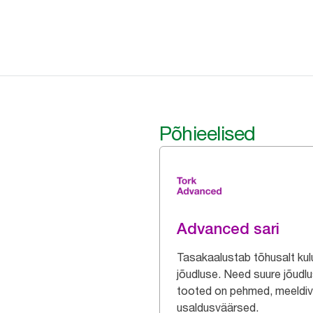
Põhieelised
Advanced sari
Tasakaalustab tõhusalt kulu
jõudluse. Need suure jõudl
tooted on pehmed, meeldiv
usaldusväärsed.