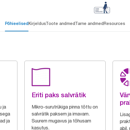
Põhieelised
Kirjeldus
Toote andmed
Tarne andmed
Resources
Eriti paks salvrätik
Vär
pra
 ja
Mikro-surutrükiga pinna tõttu on
usega
salvrätik paksem ja imavam.
Lisa
ad ja
Suurem mugavus ja tõhusam
prakt
kasutus.
abil,