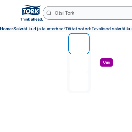
/
/
/
Home
Salvrätikud ja lauatarbed
Täitetooted
Tavalised salvrätik
1 of 3
Uus