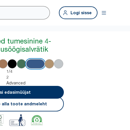
Logi sisse
ed tumesinine 4-
usöögisalvrätik
1/4
2
Advanced
si edasimüüjat
 alla toote andmeleht