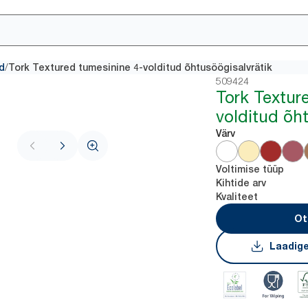
/
ud
Tork Textured tumesinine 4-volditud õhtusöögisalvrätik
509424
Tork Textur
volditud õht
Värv
Voltimise tüüp
Kihtide arv
Kvaliteet
Ot
Laadige