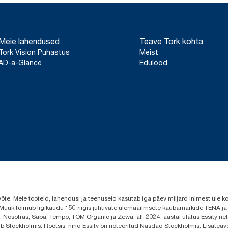
Meie lahendused
Teave Tork kohta
Tork Vision Puhastus
Meist
AD-a-Glance
Edulood
evõte. Meie tooteid, lahendusi ja teenuseid kasutab iga päev miljard inimest ül
s. Müük toimub ligikaudu 150 riigis juhtivate ülemaailmsete kaubamärkide TENA j
 Nosotras, Saba, Tempo, TOM Organic ja Zewa, all. 2024. aastal ulatus Essity neto
sub Stockholmis, Rootsis, ning Essity on noteeritud Nasdaq Stockholmis. Lisatea