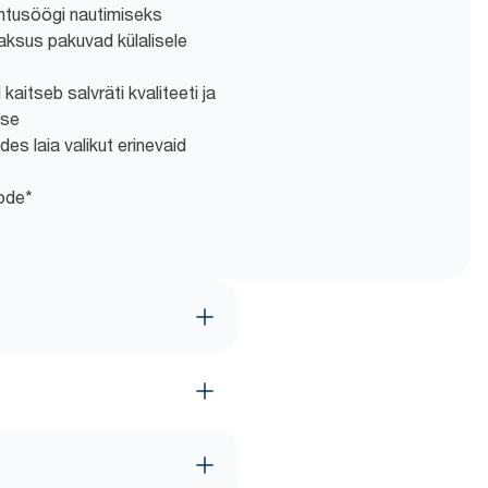
htusöögi nautimiseks
paksus pakuvad külalisele
aitseb salvräti kvaliteeti ja
use
s laia valikut erinevaid
ode*