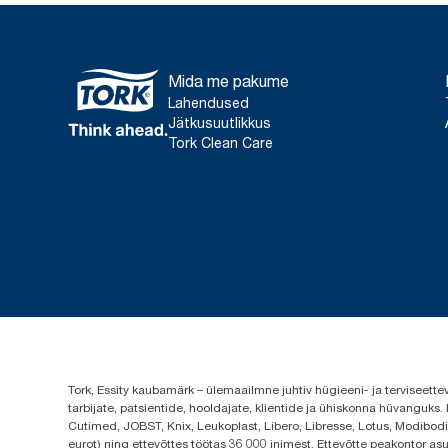
Mida me pakume
Lahendused
Jätkusuutlikkus
Tork Clean Care
Tork, Essity kaubamärk – ülemaailmne juhtiv hügieeni- ja terviseett
tarbijate, patsientide, hooldajate, klientide ja ühiskonna hüvanguk
Cutimed, JOBST, Knix, Leukoplast, Libero, Libresse, Lotus, Modibodi,
eurot) ning ettevõttes töötas 36 000 inimest. Ettevõtte peakontor a