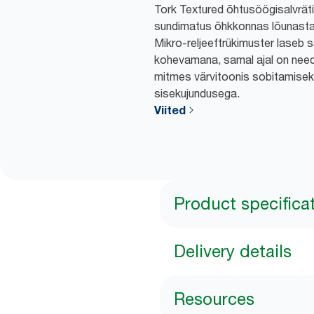
Tork Textured õhtusöögisalvrät
sundimatus õhkkonnas lõunasta
Mikro-reljeeftrükimuster laseb s
kohevamana, samal ajal on need
mitmes värvitoonis sobitamisek
sisekujundusega.
Viited
Product specifica
Delivery details
Resources