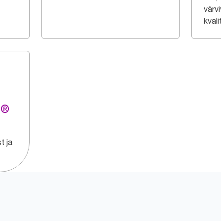
värvi
kvali
g®
t ja