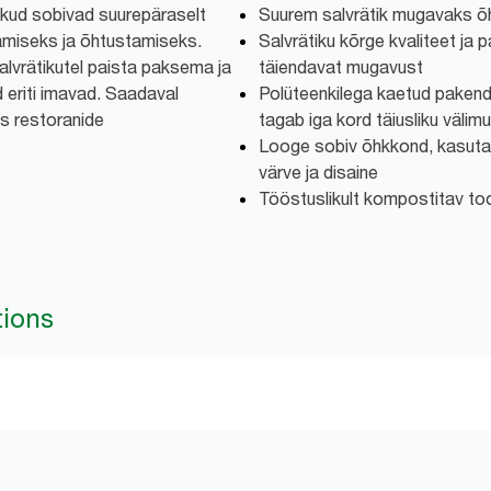
ikud sobivad suurepäraselt
Suurem salvrätik mugavaks õ
miseks ja õhtustamiseks.
Salvrätiku kõrge kvaliteet ja 
alvrätikutel paista paksema ja
täiendavat mugavust
 eriti imavad. Saadaval
Polüteenkilega kaetud pakend k
s restoranide
tagab iga kord täiusliku välim
Looge sobiv õhkkond, kasutade
värve ja disaine
Tööstuslikult kompostitav to
tions