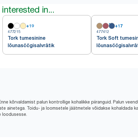
interested in...
+
19
+
17
477215
477412
Tork tumesinine
Tork Soft tumesi
lõunasöögisalvrätik
lõunasöögisalvrä
Enne kõrvaldamist palun kontrollige kohalikke piiranguid. Palun veen
ate ainetega. Toidu- ja loomsetele jäätmetele võidakse kohaldada k
ke loodusesse.