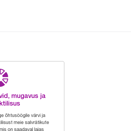
vid, mugavus ja
ktilisus
ge õhtusöögile värvi ja
ilisust meie salvrätikute
 mis on saadaval laias