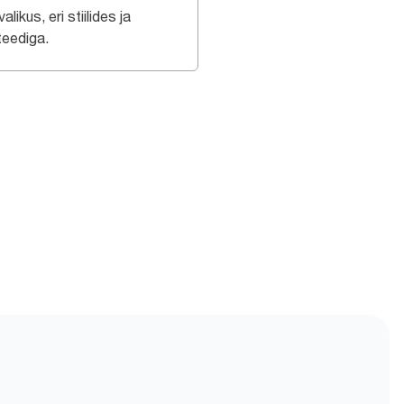
valikus, eri stiilides ja
teediga.