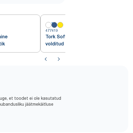
477419
4
nine
Tork Soft tumesinine 1/8
tik
volditud lõunasöögisalvrätik
duge, et toodet ei ole kasutatud
aubandusliku jäätmekäitluse