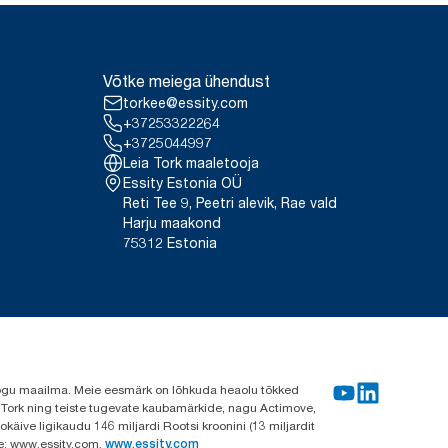
Võtke meiega ühendust
torkee@essity.com
+37253322264
+3725044997
Leia Tork maaletooja
Essity Estonia OÜ
Reti Tee 9, Peetri alevik, Rae vald
Harju maakond
75312 Estonia
e kogu maailma. Meie eesmärk on lõhkuda heaolu tõkked
a Tork ning teiste tugevate kaubamärkide, nagu Actimove,
käive ligikaudu 146 miljardi Rootsi kroonini (13 miljardit
ve: www.essity.com.
www.essity.com