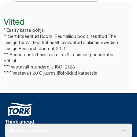
Viited
* Essity katse põhjal
** Sertifitseeritud Rootsi Reumaliidu poolt, testitud The
Design for All Test kohaselt, avaldatud ajakirjas Swedish
Design Research Journal, 2011.
*** Seebi taastäitmise aja ettevõttesisese paneelkatse
põhjal.
**** vastavalt standardile ISO16128
***** Vastavalt 20ºC juures läbi viidud katsetele
Mida me pakume