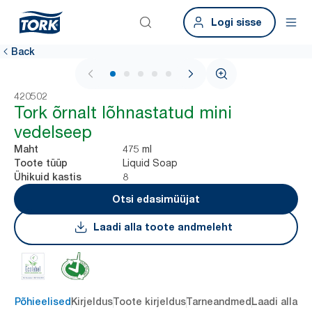
Logi sisse
Back
1 / 5
420502
Tork õrnalt lõhnastatud mini
vedelseep
475 ml
Maht
Liquid Soap
Toote tüüp
8
Ühikuid kastis
Otsi edasimüüjat
Laadi alla toote andmeleht
Põhieelised
Kirjeldus
Toote kirjeldus
Tarneandmed
Laadi alla