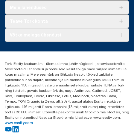
Lahendused
Meie lahendused
Jätkusuutlikkus
Tork Clean Care
Tork Vision Puhastus
Teave Tork kohta
AD-a-Glance
Meist
Võtke meiega ühendust
Edulood
torkee@essity.com
+37253322264
+3725044997
Tork, Essity kaubamärk – ülemaailmne juhtiv hügieeni- ja terviseettevõte.
Leia Tork maaletooja
Meie tooteid, lahendusi ja teenuseid kasutab iga päev miljard inimest üle
Essity Estonia OÜ
kogu maailma. Meie eesmärk on lõhkuda heaolu tõkked tarbijate,
Reti Tee 9, Peetri alevik, Rae vald
patsientide, hooldajate, klientide ja ühiskonna hüvanguks. Müük toimub
Harju maakond
ligikaudu 150 riigis juhtivate ülemaailmsete kaubamärkide TENA ja Tork
75312 Estonia
ning teiste tugevate kaubamärkide, nagu Actimove, Cutimed, JOBST,
Knix, Leukoplast, Libero, Libresse, Lotus, Modibodi, Nosotras, Saba,
Tempo, TOM Organic ja Zewa, all. 2024. aastal ulatus Essity netokäive
ligikaudu 146 miljardi Rootsi kroonini (13 miljardit eurot) ning ettevõttes
töötas 36 000 inimest. Ettevõtte peakontor asub Stockholmis, Rootsis, ning
Essity on noteeritud Nasdaq Stockholmis. Lisateave: www.essity.com.
www.essity.com