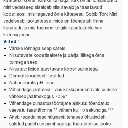
kätepesu korral. Värske lõhnaga Tork õrnalt lõhnastatud
mini vedelseep sisaldab niisutavaid ja taastavaid
koostisosi, mis tagavad õrna kätepesu. Sobib Tork Mini
vedelseebi jaoturitesse, mida on tõendatult lihtne
kasutada ja mis tagavad kõigile kasutajatele hea
kätehügieeni.
Viited
Värske lõhnaga seep kätele
Niisutavate koostisainete ja pärlja läikega õrna
toimega seep.
Niisutav: lipiide taastavate koostisainetega
Dermatoloogiliselt testitud
Nahasõbralik pH-tase
Vähendage jäätmeid: Tänu kokkupressitavale pudelile
väheneb jäätmekogus 70%*
Vähendage puhastustöötajate ajakulu: tõendatud
vaevatu taastäitmine ** vähem kui 10 sekundiga ***
Aitab tagada head hügieeni: tehases õhukindlalt
suletud pudel uue pumbaga iga taastäitmise jaoks