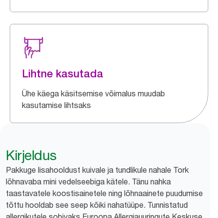
Lihtne kasutada
Ühe käega käsitsemise võimalus muudab
kasutamise lihtsaks
Kirjeldus
Pakkuge lisahooldust kuivale ja tundlikule nahale Tork
lõhnavaba mini vedelseebiga kätele. Tänu nahka
taastavatele koostisainetele ning lõhnaainete puudumise
tõttu hooldab see seep kõiki nahatüüpe. Tunnistatud
allergikutele sobivaks Euroopa Allergiauuringute Keskuse