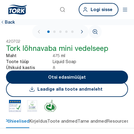
Logi sisse
Back
1 / 5
420702
Tork lõhnavaba mini vedelseep
475 ml
Maht
Liquid Soap
Toote tüüp
8
Ühikuid kastis
Otsi edasimüüjat
Laadige alla toote andmeleht
Põhieelised
Kirjeldus
Toote andmed
Tarne andmed
Resources