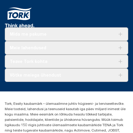
Mida me pakume
Lahendused
Meie lahendused
Jätkusuutlikkus
Tork Clean Care
Tork Vision Puhastus
Teave Tork kohta
AD-a-Glance
Meist
Võtke meiega ühendust
Edulood
torkee@essity.com
+37253322264
+3725044997
Tork, Essity kaubamärk – ülemaailmne juhtiv hügieeni- ja terviseettevõte.
Leia Tork maaletooja
Meie tooteid, lahendusi ja teenuseid kasutab iga päev miljard inimest üle
Essity Estonia OÜ
kogu maailma. Meie eesmärk on lõhkuda heaolu tõkked tarbijate,
Reti Tee 9, Peetri alevik, Rae vald
patsientide, hooldajate, klientide ja ühiskonna hüvanguks. Müük toimub
Harju maakond
ligikaudu 150 riigis juhtivate ülemaailmsete kaubamärkide TENA ja Tork
75312 Estonia
ning teiste tugevate kaubamärkide, nagu Actimove, Cutimed, JOBST,