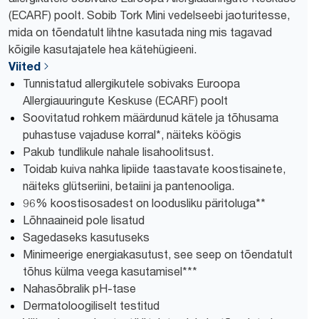
(ECARF) poolt. Sobib Tork Mini vedelseebi jaoturitesse,
mida on tõendatult lihtne kasutada ning mis tagavad
kõigile kasutajatele hea kätehügieeni.
Viited
Tunnistatud allergikutele sobivaks Euroopa
Allergiauuringute Keskuse (ECARF) poolt
Soovitatud rohkem määrdunud kätele ja tõhusama
puhastuse vajaduse korral*, näiteks köögis
Pakub tundlikule nahale lisahoolitsust.
Toidab kuiva nahka lipiide taastavate koostisainete,
näiteks glütseriini, betaiini ja pantenooliga.
96% koostisosadest on loodusliku päritoluga**
Lõhnaaineid pole lisatud
Sagedaseks kasutuseks
Minimeerige energiakasutust, see seep on tõendatult
tõhus külma veega kasutamisel***
Nahasõbralik pH-tase
Dermatoloogiliselt testitud