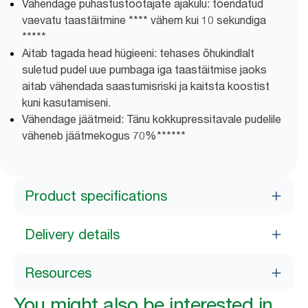
Vähendage puhastustöötajate ajakulu: tõendatud
vaevatu taastäitmine **** vähem kui 10 sekundiga
*****
Aitab tagada head hügieeni: tehases õhukindlalt
suletud pudel uue pumbaga iga taastäitmise jaoks
aitab vähendada saastumisriski ja kaitsta koostist
kuni kasutamiseni.
Vähendage jäätmeid: Tänu kokkupressitavale pudelile
väheneb jäätmekogus 70%******
Product specifications
Delivery details
Resources
You might also be interested in...