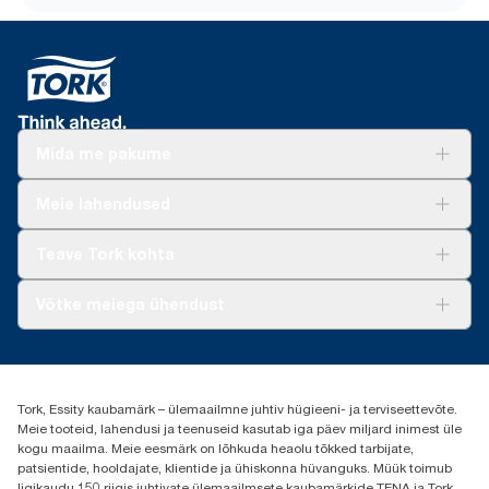
Mida me pakume
Lahendused
Meie lahendused
Jätkusuutlikkus
Tork Clean Care
Tork Vision Puhastus
Teave Tork kohta
AD-a-Glance
Meist
Võtke meiega ühendust
Edulood
torkee@essity.com
+37253322264
+3725044997
Tork, Essity kaubamärk – ülemaailmne juhtiv hügieeni- ja terviseettevõte.
Leia Tork maaletooja
Meie tooteid, lahendusi ja teenuseid kasutab iga päev miljard inimest üle
Essity Estonia OÜ
kogu maailma. Meie eesmärk on lõhkuda heaolu tõkked tarbijate,
Reti Tee 9, Peetri alevik, Rae vald
patsientide, hooldajate, klientide ja ühiskonna hüvanguks. Müük toimub
Harju maakond
ligikaudu 150 riigis juhtivate ülemaailmsete kaubamärkide TENA ja Tork