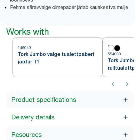
Pehme säravvalge olmepaber jätab kauakestva mulje
Works with
246040
Tork Jumbo valge tualettpaberi
554000
Tork Jumbo v
jaotur T1
rulltualettpa
Product specifications
Delivery details
Resources