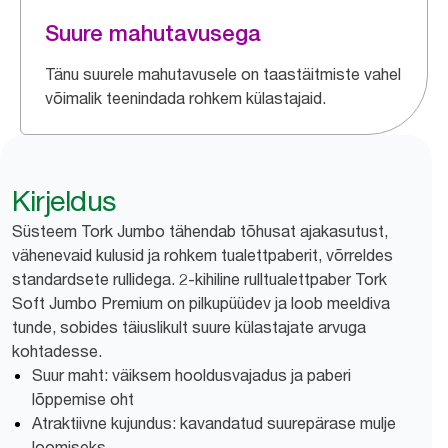
Suure mahutavusega
Tänu suurele mahutavusele on taastäitmiste vahel
võimalik teenindada rohkem külastajaid.
Kirjeldus
Süsteem Tork Jumbo tähendab tõhusat ajakasutust,
vähenevaid kulusid ja rohkem tualettpaberit, võrreldes
standardsete rullidega. 2-kihiline rulltualettpaber Tork
Soft Jumbo Premium on pilkupüüdev ja loob meeldiva
tunde, sobides täiuslikult suure külastajate arvuga
kohtadesse.
Suur maht: väiksem hooldusvajadus ja paberi
lõppemise oht
Atraktiivne kujundus: kavandatud suurepärase mulje
loomiseks