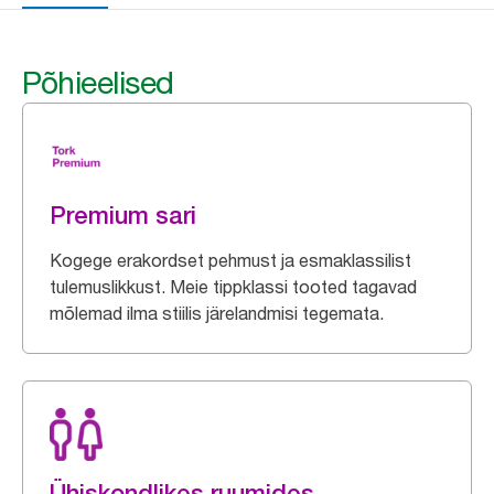
Põhieelised
Premium sari
Kogege erakordset pehmust ja esmaklassilist
tulemuslikkust. Meie tippklassi tooted tagavad
mõlemad ilma stiilis järelandmisi tegemata.
Ühiskondlikes ruumides