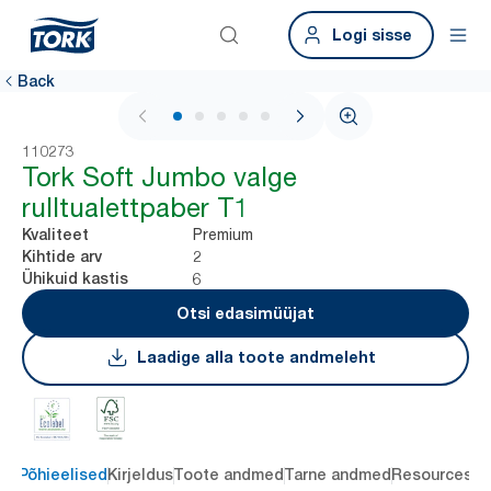
Logi sisse
Back
1 / 5
110273
Tork Soft Jumbo valge
rulltualettpaber T1
Premium
Kvaliteet
2
Kihtide arv
6
Ühikuid kastis
Otsi edasimüüjat
Laadige alla toote andmeleht
Põhieelised
Kirjeldus
Toote andmed
Tarne andmed
Resources