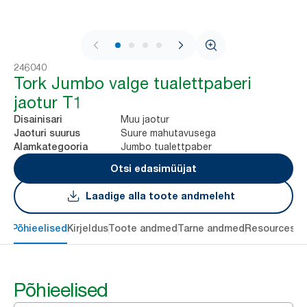
1 / 4
246040
Tork Jumbo valge tualettpaberi
jaotur T1
Muu jaotur
Disainisari
Suure mahutavusega
Jaoturi suurus
Jumbo tualettpaber
Alamkategooria
Otsi edasimüüjat
Laadige alla toote andmeleht
Põhieelised
Kirjeldus
Toote andmed
Tarne andmed
Resources
Põhieelised