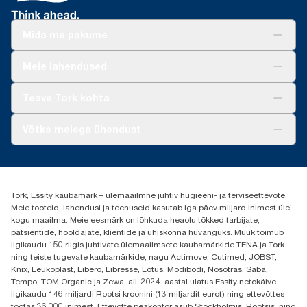
Mida me pakume
Lahendused
Meie lahendused
Jätkusuutlikkus
Tork Clean Care
Tork Vision Puhastus
Teave Tork kohta
AD-a-Glance
Meist
Võtke meiega ühendust
Edulood
torkee@essity.com
+37253322264
+3725044997
Tork, Essity kaubamärk – ülemaailmne juhtiv hügieeni- ja terviseettevõte.
Leia Tork maaletooja
Meie tooteid, lahendusi ja teenuseid kasutab iga päev miljard inimest üle
Essity Estonia OÜ
kogu maailma. Meie eesmärk on lõhkuda heaolu tõkked tarbijate,
Reti Tee 9, Peetri alevik, Rae vald
patsientide, hooldajate, klientide ja ühiskonna hüvanguks. Müük toimub
Harju maakond
ligikaudu 150 riigis juhtivate ülemaailmsete kaubamärkide TENA ja Tork
75312 Estonia
ning teiste tugevate kaubamärkide, nagu Actimove, Cutimed, JOBST,
Knix, Leukoplast, Libero, Libresse, Lotus, Modibodi, Nosotras, Saba,
Tempo, TOM Organic ja Zewa, all. 2024. aastal ulatus Essity netokäive
ligikaudu 146 miljardi Rootsi kroonini (13 miljardit eurot) ning ettevõttes
töötas 36 000 inimest. Ettevõtte peakontor asub Stockholmis, Rootsis, ning