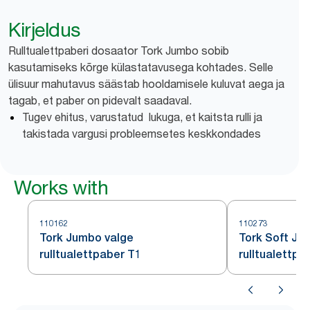
Kirjeldus
Rulltualettpaberi dosaator Tork Jumbo sobib
kasutamiseks kõrge külastatavusega kohtades. Selle
ülisuur mahutavus säästab hooldamisele kuluvat aega ja
tagab, et paber on pidevalt saadaval.
Tugev ehitus, varustatud lukuga, et kaitsta rulli ja
takistada vargusi probleemsetes keskkondades
Works with
110162
110273
Tork Jumbo valge
Tork Soft Ju
rulltualettpaber T1
rulltualettpa