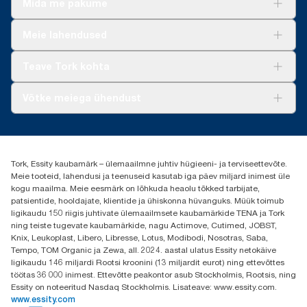
Mida me pakume
Lahendused
Meie lahendused
Jätkusuutlikkus
Tork Clean Care
Tork Vision Puhastus
Teave Tork kohta
AD-a-Glance
Meist
Võtke meiega ühendust
Edulood
torkee@essity.com
+37253322264
+3725044997
Tork, Essity kaubamärk – ülemaailmne juhtiv hügieeni- ja terviseettevõte.
Leia Tork maaletooja
Meie tooteid, lahendusi ja teenuseid kasutab iga päev miljard inimest üle
Essity Estonia OÜ
kogu maailma. Meie eesmärk on lõhkuda heaolu tõkked tarbijate,
Reti Tee 9, Peetri alevik, Rae vald
patsientide, hooldajate, klientide ja ühiskonna hüvanguks. Müük toimub
Harju maakond
ligikaudu 150 riigis juhtivate ülemaailmsete kaubamärkide TENA ja Tork
75312 Estonia
ning teiste tugevate kaubamärkide, nagu Actimove, Cutimed, JOBST,
Knix, Leukoplast, Libero, Libresse, Lotus, Modibodi, Nosotras, Saba,
Tempo, TOM Organic ja Zewa, all. 2024. aastal ulatus Essity netokäive
ligikaudu 146 miljardi Rootsi kroonini (13 miljardit eurot) ning ettevõttes
töötas 36 000 inimest. Ettevõtte peakontor asub Stockholmis, Rootsis, ning
Essity on noteeritud Nasdaq Stockholmis. Lisateave: www.essity.com.
www.essity.com