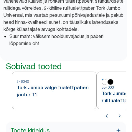
vähenevaid kulusid ja rohkem tualettpaberit standardsete
rullidega võrreldes. 2-kihiline rulltualettpaber Tork Jumbo
Universal, mis vastab pesuruumi põhivajadustele ja pakub
head hinna-kvaliteedi suhet, on täiuslikuks lahenduseks
kõrge külastajate arvuga kohtadele.
Suur maht: väiksem hooldusvajadus ja paberi
lõppemise oht
Sobivad tooted
246040
Tork Jumbo valge tualettpaberi
554000
Tork Jumbo v
jaotur T1
rulltualettpa
Toote kirjeldus