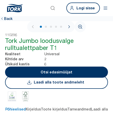
Logi sisse
Back
1 / 5
110296
Tork Jumbo loodusvalge
rulltualettpaber T1
Universal
Kvaliteet
2
Kihtide arv
6
Ühikuid kastis
Otsi edasimüüjat
Laadi alla toote andmeleht
Põhieelised
Kirjeldus
Toote kirjeldus
Tarneandmed
Laadi alla