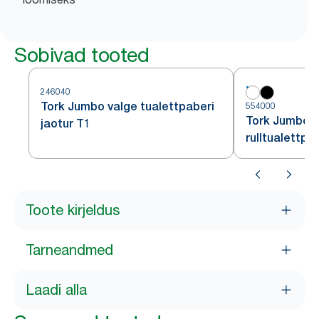
Sobivad tooted
246040
Tork Jumbo valge tualettpaberi
554000
Tork Jumbo v
jaotur T1
rulltualettpa
Toote kirjeldus
Tarneandmed
Laadi alla