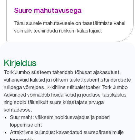
Suure mahutavusega
Tänu suurele mahutavusele on taastäitmiste vahel
võimalik teenindada rohkem külastajaid.
Kirjeldus
Tork Jumbo süsteem tähendab tõhusat ajakasutust,
vähenevaid kulusid ja rohkem tualettpaberit standardsete
rullidega võrreldes. 2-kihiline rulltualettpaber Tork Jumbo
Advanced võimaldab hoida kulud ja jõudluse tasakaalus
ning sobib täiuslikult suure külastajate arvuga
kohtadesse.
Suur maht: väiksem hooldusvajadus ja paberi
lõppemise oht
Atraktiivne kujundus: kavandatud suurepärase mulje
loomiseks