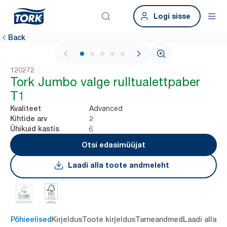
Logi sisse
Back
1 / 5
120272
Tork Jumbo valge rulltualettpaber
T1
Advanced
Kvaliteet
2
Kihtide arv
6
Ühikuid kastis
Otsi edasimüüjat
Laadi alla toote andmeleht
Põhieelised
Kirjeldus
Toote kirjeldus
Tarneandmed
Laadi alla