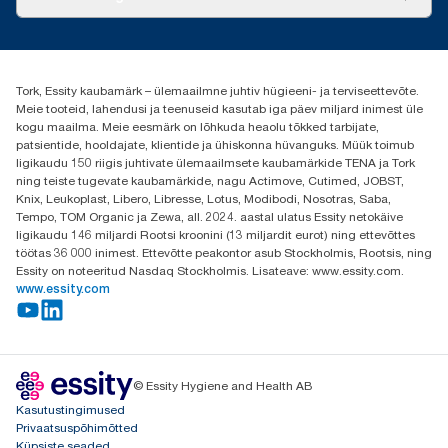
Edulood
torkee@essity.com
+37253322264
+3725044997
Tork, Essity kaubamärk – ülemaailmne juhtiv hügieeni- ja terviseettevõte.
Leia Tork maaletooja
Meie tooteid, lahendusi ja teenuseid kasutab iga päev miljard inimest üle
Essity Estonia OÜ
kogu maailma. Meie eesmärk on lõhkuda heaolu tõkked tarbijate,
Reti Tee 9, Peetri alevik, Rae vald
patsientide, hooldajate, klientide ja ühiskonna hüvanguks. Müük toimub
Harju maakond
ligikaudu 150 riigis juhtivate ülemaailmsete kaubamärkide TENA ja Tork
75312 Estonia
ning teiste tugevate kaubamärkide, nagu Actimove, Cutimed, JOBST,
Knix, Leukoplast, Libero, Libresse, Lotus, Modibodi, Nosotras, Saba,
Tempo, TOM Organic ja Zewa, all. 2024. aastal ulatus Essity netokäive
ligikaudu 146 miljardi Rootsi kroonini (13 miljardit eurot) ning ettevõttes
töötas 36 000 inimest. Ettevõtte peakontor asub Stockholmis, Rootsis, ning
Essity on noteeritud Nasdaq Stockholmis. Lisateave: www.essity.com.
www.essity.com
© Essity Hygiene and Health AB
Kasutustingimused
Privaatsuspõhimõtted
Küpsiste seaded