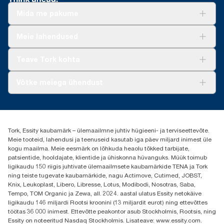
Mida me pakume
Lahendused
Meie lahendused
Jätkusuutlikkus
Tork Clean Care
Tork Vision Puhastus
Teave Tork kohta
AD-a-Glance
Meist
Võtke meiega ühendust
Edulood
torkee@essity.com
+37253322264
+3725044997
Tork, Essity kaubamärk – ülemaailmne juhtiv hügieeni- ja terviseettevõte.
Leia Tork maaletooja
Meie tooteid, lahendusi ja teenuseid kasutab iga päev miljard inimest üle
Essity Estonia OÜ
kogu maailma. Meie eesmärk on lõhkuda heaolu tõkked tarbijate,
Reti Tee 9, Peetri alevik, Rae vald
patsientide, hooldajate, klientide ja ühiskonna hüvanguks. Müük toimub
Harju maakond
ligikaudu 150 riigis juhtivate ülemaailmsete kaubamärkide TENA ja Tork
75312 Estonia
ning teiste tugevate kaubamärkide, nagu Actimove, Cutimed, JOBST,
Knix, Leukoplast, Libero, Libresse, Lotus, Modibodi, Nosotras, Saba,
Tempo, TOM Organic ja Zewa, all. 2024. aastal ulatus Essity netokäive
ligikaudu 146 miljardi Rootsi kroonini (13 miljardit eurot) ning ettevõttes
töötas 36 000 inimest. Ettevõtte peakontor asub Stockholmis, Rootsis, ning
Essity on noteeritud Nasdaq Stockholmis. Lisateave: www.essity.com.