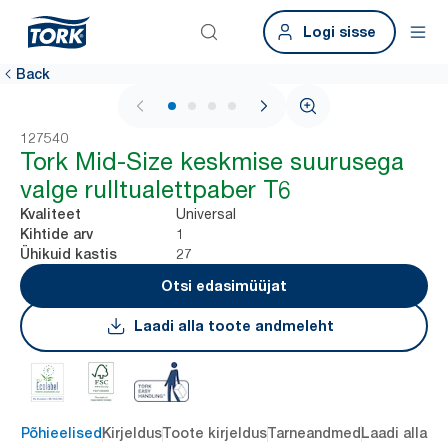
Logi sisse
Back
1 / 4
127540
Tork Mid-Size keskmise suurusega
valge rulltualettpaber T6
Universal
Kvaliteet
1
Kihtide arv
27
Ühikuid kastis
Otsi edasimüüjat
Laadi alla toote andmeleht
Põhieelised
Kirjeldus
Toote kirjeldus
Tarneandmed
Laadi alla