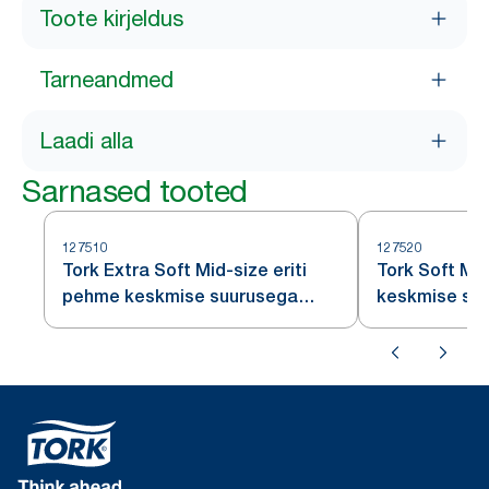
Toote kirjeldus
Tarneandmed
Laadi alla
Sarnased tooted
127510
127520
Tork Extra Soft Mid-size eriti
Tork Soft Mi
pehme keskmise suurusega
keskmise suu
valge rulltualettpaber T6
rulltualettpa