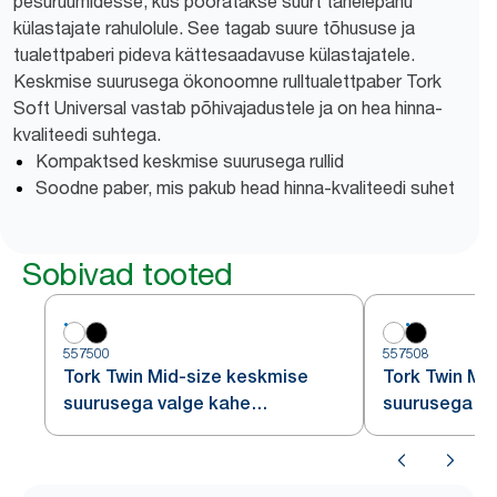
pesuruumidesse, kus pööratakse suurt tähelepanu
külastajate rahulolule. See tagab suure tõhususe ja
tualettpaberi pideva kättesaadavuse külastajatele.
Keskmise suurusega ökonoomne rulltualettpaber Tork
Soft Universal vastab põhivajadustele ja on hea hinna-
kvaliteedi suhtega.
Kompaktsed keskmise suurusega rullid
Soodne paber, mis pakub head hinna-kvaliteedi suhet
Sobivad tooted
557500
557508
Tork Twin Mid-size keskmise
Tork Twin Mi
suurusega valge kahe
suurusega m
tualettpaberirulli jaotur T6
tualettpaberir