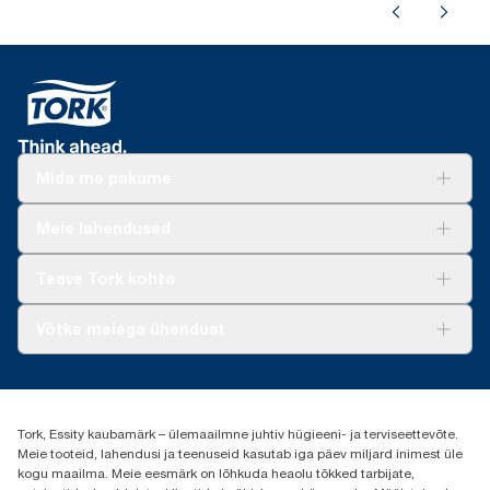
Mida me pakume
Lahendused
Meie lahendused
Jätkusuutlikkus
Tork Clean Care
Tork Vision Puhastus
Teave Tork kohta
AD-a-Glance
Meist
Võtke meiega ühendust
Edulood
torkee@essity.com
+37253322264
+3725044997
Tork, Essity kaubamärk – ülemaailmne juhtiv hügieeni- ja terviseettevõte.
Leia Tork maaletooja
Meie tooteid, lahendusi ja teenuseid kasutab iga päev miljard inimest üle
Essity Estonia OÜ
kogu maailma. Meie eesmärk on lõhkuda heaolu tõkked tarbijate,
Reti Tee 9, Peetri alevik, Rae vald