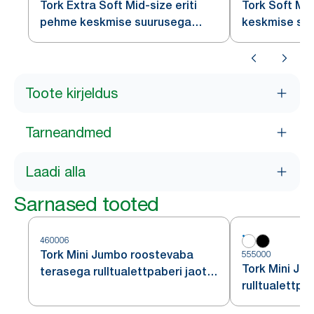
Tork Extra Soft Mid-size eriti
Tork Soft Mi
pehme keskmise suurusega
keskmise suu
valge rulltualettpaber T6
rulltualettpa
Toote kirjeldus
Tarneandmed
Laadi alla
Sarnased tooted
460006
Tork Mini Jumbo roostevaba
555000
Tork Mini Ju
terasega rulltualettpaberi jaotur
rulltualettpa
T2