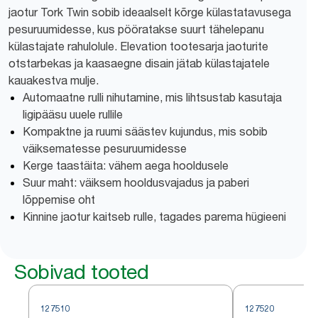
jaotur Tork Twin sobib ideaalselt kõrge külastatavusega
pesuruumidesse, kus pööratakse suurt tähelepanu
külastajate rahulolule. Elevation tootesarja jaoturite
otstarbekas ja kaasaegne disain jätab külastajatele
kauakestva mulje.
Automaatne rulli nihutamine, mis lihtsustab kasutaja
ligipääsu uuele rullile
Kompaktne ja ruumi säästev kujundus, mis sobib
väiksematesse pesuruumidesse
Kerge taastäita: vähem aega hooldusele
Suur maht: väiksem hooldusvajadus ja paberi
lõppemise oht
Kinnine jaotur kaitseb rulle, tagades parema hügieeni
Sobivad tooted
127510
127520