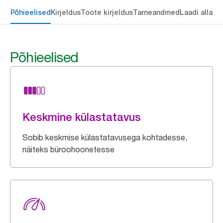
Põhieelised
Kirjeldus
Toote kirjeldus
Tarneandmed
Laadi alla
Põhieelised
Keskmine külastatavus
Sobib keskmise külastatavusega kohtadesse,
näiteks büroohoonetesse