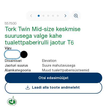
1 / 8
557500
Tork Twin Mid-size keskmise
suurusega valge kahe
tualettpaberirulli jaotur T6
Värv
Elevation
Disainisari
Suure mahutavusega
Jaoturi suurus
Muud tualettpaberisüsteemid
Alamkategooria
Otsi edasimüüjat
Laadi alla toote andmeleht