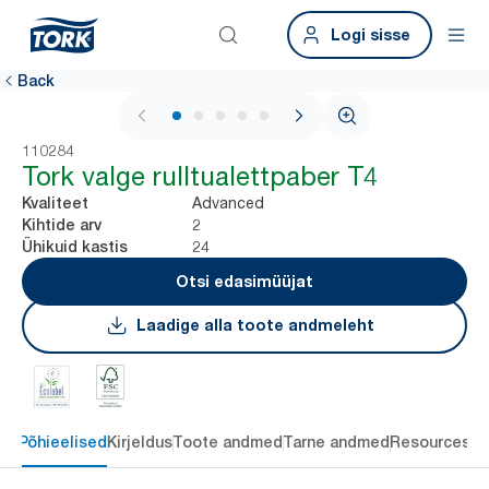
Logi sisse
Back
1 / 6
110284
Tork valge rulltualettpaber T4
Advanced
Kvaliteet
2
Kihtide arv
24
Ühikuid kastis
Otsi edasimüüjat
Laadige alla toote andmeleht
Põhieelised
Kirjeldus
Toote andmed
Tarne andmed
Resources