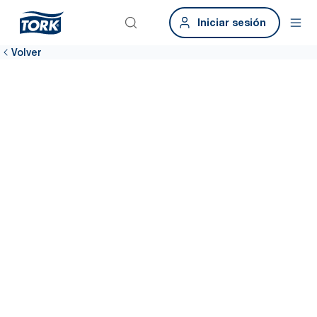
Iniciar sesión
Volver
Únete a la red
Forma parte de nuestra Red global de expertos para lograr una
mejor higiene para todos