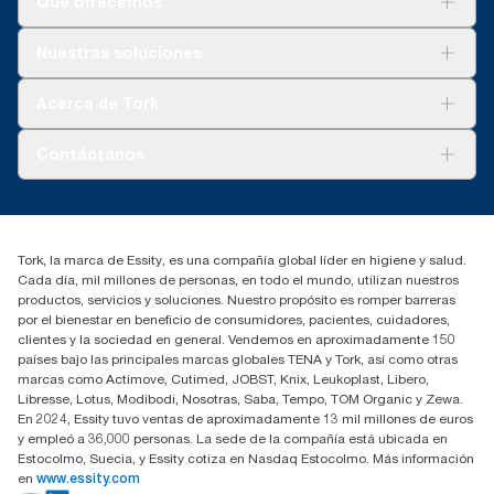
Qué ofrecemos
Soluciones
Nuestras soluciones
Sostenibilidad
Tork Clean Care
Tork Visión Limpieza
Acerca de Tork
AD-a-Glance
Tork PaperCircle
Sobre nosotros
Contáctanos
marketing.iberia@essity.com
91 657 84 00
Buscar distribuidores
Tork, la marca de Essity, es una compañía global líder en higiene y salud.
Cada día, mil millones de personas, en todo el mundo, utilizan nuestros
productos, servicios y soluciones. Nuestro propósito es romper barreras
por el bienestar en beneficio de consumidores, pacientes, cuidadores,
clientes y la sociedad en general. Vendemos en aproximadamente 150
países bajo las principales marcas globales TENA y Tork, así como otras
marcas como Actimove, Cutimed, JOBST, Knix, Leukoplast, Libero,
Libresse, Lotus, Modibodi, Nosotras, Saba, Tempo, TOM Organic y Zewa.
En 2024, Essity tuvo ventas de aproximadamente 13 mil millones de euros
y empleó a 36,000 personas. La sede de la compañía está ubicada en
Estocolmo, Suecia, y Essity cotiza en Nasdaq Estocolmo. Más información
en
www.essity.com