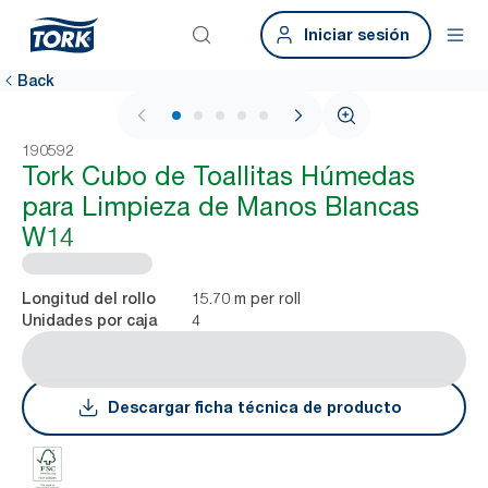
Iniciar sesión
Back
1 / 6
190592
Tork Cubo de Toallitas Húmedas
para Limpieza de Manos Blancas
W14
15.70 m per roll
Longitud del rollo
4
Unidades por caja
Descargar ficha técnica de producto