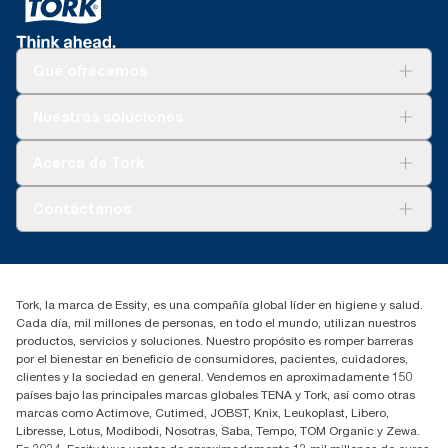
Qué ofrecemos
Soluciones
Nuestras soluciones
Sostenibilidad
Tork Clean Care
Tork Visión Limpieza
Acerca de Tork
AD-a-Glance
Tork PaperCircle
Sobre nosotros
Contáctanos
marketing.iberia@essity.com
91 657 84 00
Buscar distribuidores
Tork, la marca de Essity, es una compañía global líder en higiene y salud.
Cada día, mil millones de personas, en todo el mundo, utilizan nuestros
productos, servicios y soluciones. Nuestro propósito es romper barreras
por el bienestar en beneficio de consumidores, pacientes, cuidadores,
clientes y la sociedad en general. Vendemos en aproximadamente 150
países bajo las principales marcas globales TENA y Tork, así como otras
marcas como Actimove, Cutimed, JOBST, Knix, Leukoplast, Libero,
Libresse, Lotus, Modibodi, Nosotras, Saba, Tempo, TOM Organic y Zewa.