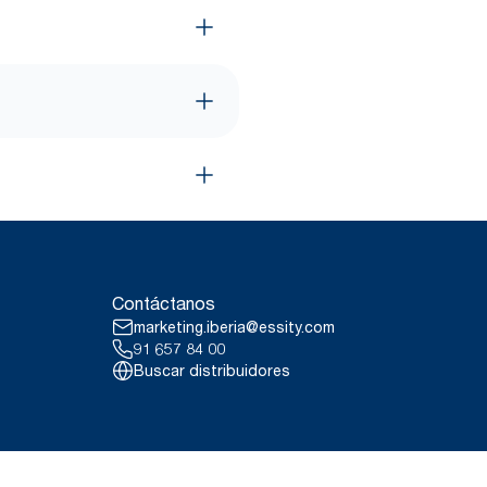
Contáctanos
marketing.iberia@essity.com
91 657 84 00
Buscar distribuidores