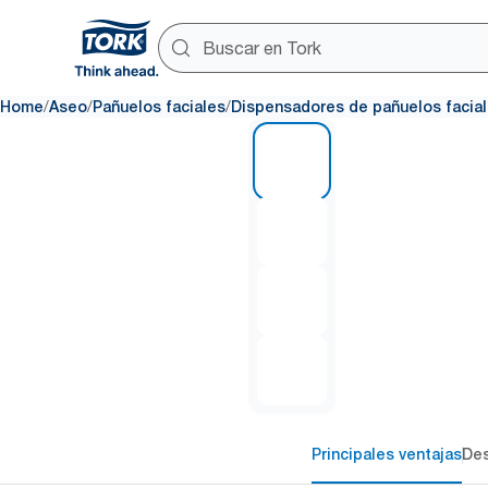
/
/
/
Home
Aseo
Pañuelos faciales
Dispensadores de pañuelos facia
1 of 4
Principales ventajas
Des