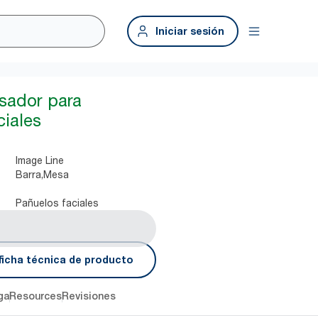
Iniciar sesión
sador para
ciales
Image Line
Barra,Mesa
Pañuelos faciales
ficha técnica de producto
ga
Resources
Revisiones