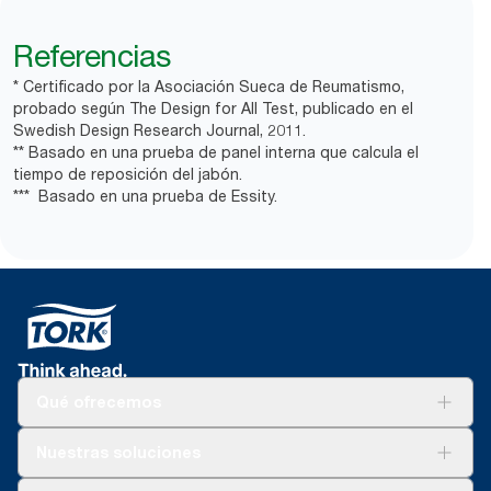
Referencias
* Certificado por la Asociación Sueca de Reumatismo,
probado según The Design for All Test, publicado en el
Swedish Design Research Journal, 2011.
** Basado en una prueba de panel interna que calcula el
tiempo de reposición del jabón.
*** Basado en una prueba de Essity.
Qué ofrecemos
Soluciones
Nuestras soluciones
Sostenibilidad
Tork Clean Care