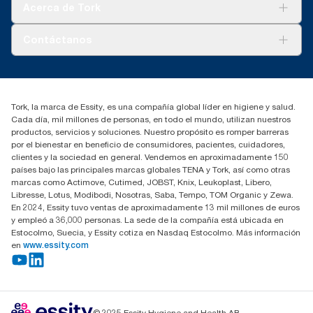
Tork Visión Limpieza
Acerca de Tork
AD-a-Glance
Tork PaperCircle
Sobre nosotros
Contáctanos
marketing.iberia@essity.com
91 657 84 00
Buscar distribuidores
Tork, la marca de Essity, es una compañía global líder en higiene y salud.
Cada día, mil millones de personas, en todo el mundo, utilizan nuestros
productos, servicios y soluciones. Nuestro propósito es romper barreras
por el bienestar en beneficio de consumidores, pacientes, cuidadores,
clientes y la sociedad en general. Vendemos en aproximadamente 150
países bajo las principales marcas globales TENA y Tork, así como otras
marcas como Actimove, Cutimed, JOBST, Knix, Leukoplast, Libero,
Libresse, Lotus, Modibodi, Nosotras, Saba, Tempo, TOM Organic y Zewa.
En 2024, Essity tuvo ventas de aproximadamente 13 mil millones de euros
y empleó a 36,000 personas. La sede de la compañía está ubicada en
Estocolmo, Suecia, y Essity cotiza en Nasdaq Estocolmo. Más información
en
www.essity.com
© 2025 Essity Hygiene and Health AB