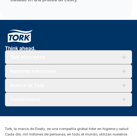
Qué ofrecemos
Soluciones
Nuestras soluciones
Sostenibilidad
Tork Clean Care
Tork Visión Limpieza
Acerca de Tork
AD-a-Glance
Tork PaperCircle
Sobre nosotros
Contáctanos
marketing.iberia@essity.com
91 657 84 00
Buscar distribuidores
Tork, la marca de Essity, es una compañía global líder en higiene y salud.
Cada día, mil millones de personas, en todo el mundo, utilizan nuestros