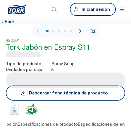
Iniciar sesión
Back
1 / 5
620501
Tork Jabón en Espray S11
Spray Soap
Tipo de producto
6
Unidades por caja
Descargar ficha técnica de producto
cripción
Especificaciones de producto
Especificaciones de entre