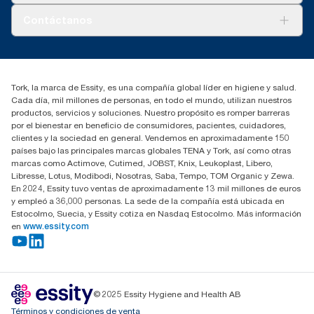
Tork PaperCircle
Sobre nosotros
Contáctanos
marketing.iberia@essity.com
91 657 84 00
Buscar distribuidores
Tork, la marca de Essity, es una compañía global líder en higiene y salud.
Cada día, mil millones de personas, en todo el mundo, utilizan nuestros
productos, servicios y soluciones. Nuestro propósito es romper barreras
por el bienestar en beneficio de consumidores, pacientes, cuidadores,
clientes y la sociedad en general. Vendemos en aproximadamente 150
países bajo las principales marcas globales TENA y Tork, así como otras
marcas como Actimove, Cutimed, JOBST, Knix, Leukoplast, Libero,
Libresse, Lotus, Modibodi, Nosotras, Saba, Tempo, TOM Organic y Zewa.
En 2024, Essity tuvo ventas de aproximadamente 13 mil millones de euros
y empleó a 36,000 personas. La sede de la compañía está ubicada en
Estocolmo, Suecia, y Essity cotiza en Nasdaq Estocolmo. Más información
en
www.essity.com
© 2025 Essity Hygiene and Health AB
Términos y condiciones de venta