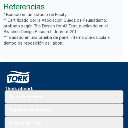
Referencias
* Basado en un estudio de Essity
** Certificado por la Asociación Sueca de Reumatismo,
probado según The Design for All Test, publicado en el
Swedish Design Research Journal, 2011.
*** Basado en una prueba de panel interna que calcula el
tiempo de reposición del jabón.
Qué ofrecemos
Soluciones
Nuestras soluciones
Sostenibilidad
Tork Clean Care
Tork Visión Limpieza
Acerca de Tork
AD-a-Glance