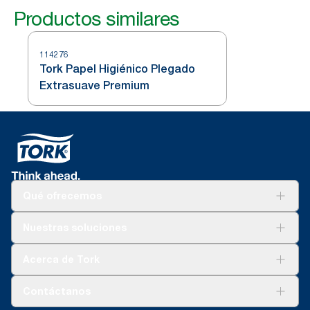
Productos similares
114276
Tork Papel Higiénico Plegado
Extrasuave Premium
Qué ofrecemos
Soluciones
Nuestras soluciones
Sostenibilidad
Tork Clean Care
Tork Visión Limpieza
Acerca de Tork
AD-a-Glance
Tork PaperCircle
Sobre nosotros
Contáctanos