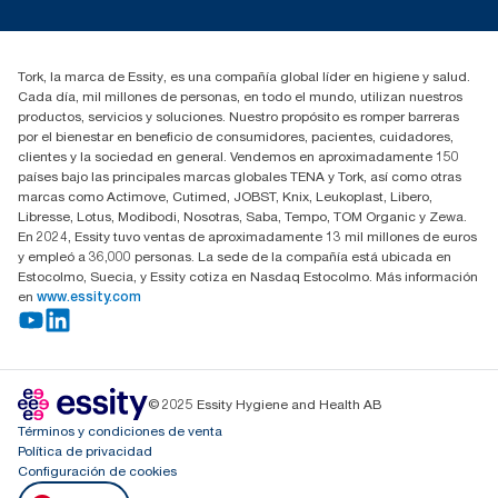
marketing.iberia@essity.com
91 657 84 00
Buscar distribuidores
Tork, la marca de Essity, es una compañía global líder en higiene y salud.
Cada día, mil millones de personas, en todo el mundo, utilizan nuestros
productos, servicios y soluciones. Nuestro propósito es romper barreras
por el bienestar en beneficio de consumidores, pacientes, cuidadores,
clientes y la sociedad en general. Vendemos en aproximadamente 150
países bajo las principales marcas globales TENA y Tork, así como otras
marcas como Actimove, Cutimed, JOBST, Knix, Leukoplast, Libero,
Libresse, Lotus, Modibodi, Nosotras, Saba, Tempo, TOM Organic y Zewa.
En 2024, Essity tuvo ventas de aproximadamente 13 mil millones de euros
y empleó a 36,000 personas. La sede de la compañía está ubicada en
Estocolmo, Suecia, y Essity cotiza en Nasdaq Estocolmo. Más información
en
www.essity.com
© 2025 Essity Hygiene and Health AB
Términos y condiciones de venta
Política de privacidad
Configuración de cookies