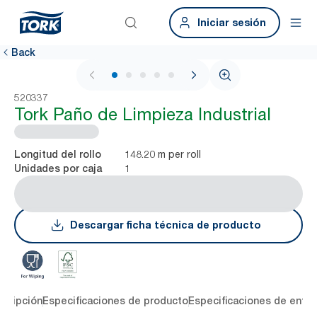
Iniciar sesión
Back
1 / 6
520337
Tork Paño de Limpieza Industrial
148.20 m per roll
Longitud del rollo
1
Unidades por caja
Descargar ficha técnica de producto
cripción
Especificaciones de producto
Especificaciones de entre