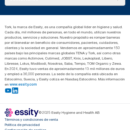
consumo.
compared to Tork Heavy-Duty Cleaning Cloths
marketing.iberia@essity.com
91 657 84 00
Buscar distribuidores
Tork, la marca de Essity, es una compañía global líder en higiene y salud.
Cada día, mil millones de personas, en todo el mundo, utilizan nuestros
productos, servicios y soluciones. Nuestro propósito es romper barreras
por el bienestar en beneficio de consumidores, pacientes, cuidadores,
clientes y la sociedad en general. Vendemos en aproximadamente 150
países bajo las principales marcas globales TENA y Tork, así como otras
marcas como Actimove, Cutimed, JOBST, Knix, Leukoplast, Libero,
Libresse, Lotus, Modibodi, Nosotras, Saba, Tempo, TOM Organic y Zewa.
En 2024, Essity tuvo ventas de aproximadamente 13 mil millones de euros
y empleó a 36,000 personas. La sede de la compañía está ubicada en
Estocolmo, Suecia, y Essity cotiza en Nasdaq Estocolmo. Más información
en
www.essity.com
© 2025 Essity Hygiene and Health AB
Términos y condiciones de venta
Política de privacidad
Configuración de cookies