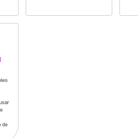
d
bles
n
usar
de
o de