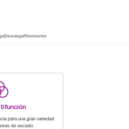
ga
Descargar
Revisiones
tifunción
acia para una gran variedad
areas de secado.