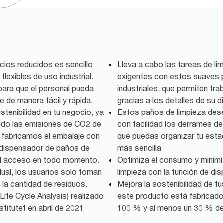
cios reducidos es sencillo
Lleva a cabo las tareas de li
lexibles de uso industrial.
exigentes con estos suaves 
 para que el personal pueda
industriales, que permiten trab
nce de manera fácil y rápida.
gracias a los detalles de su 
tenibilidad en tu negocio, ya
Estos paños de limpieza dese
ido las emisiones de CO2 de
con facilidad los derrames de
fabricamos el embalaje con
que puedas organizar tu esta
el dispensador de paños de
más sencilla
r el acceso en todo momento.
Optimiza el consumo y minim
dual, los usuarios solo toman
limpieza con la función de dis
 la cantidad de residuos.
Mejora la sostenibilidad de t
, Life Cycle Analysis) realizado
este producto está fabricado 
stitutet en abril de 2021
100 % y al menos un 30 % de 