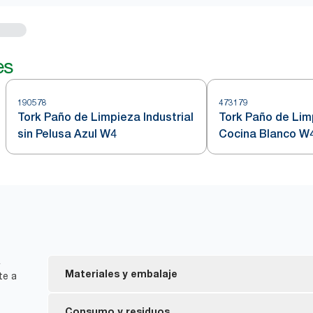
es
190578
473179
Tork Paño de Limpieza Industrial
Tork Paño de Lim
sin Pelusa Azul W4
Cocina Blanco W
4
Materiales y embalaje
te a
Recambios con la certificación FSC®: la fibra de o
Consumo y residuos