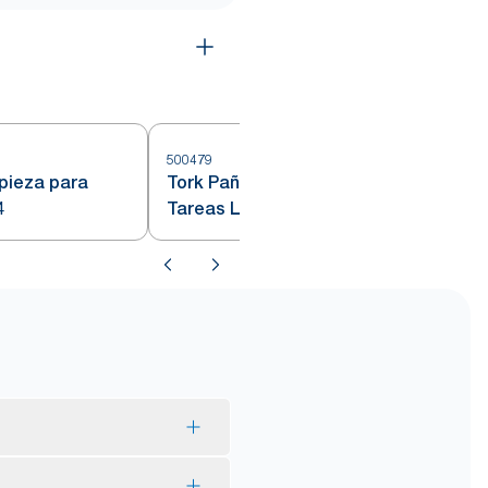
500479
5
pieza para
Tork Paños de Limpieza para
4
Tareas Ligeras
rigen forestal del producto