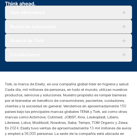
Qué ofrecemos
Soluciones
Nuestras soluciones
Sostenibilidad
Tork Clean Care
Tork Visión Limpieza
Acerca de Tork
AD-a-Glance
Tork PaperCircle
Sobre nosotros
Contáctanos
marketing.iberia@essity.com
91 657 84 00
Buscar distribuidores
Tork, la marca de Essity, es una compañía global líder en higiene y salud.
Cada día, mil millones de personas, en todo el mundo, utilizan nuestros
productos, servicios y soluciones. Nuestro propósito es romper barreras
por el bienestar en beneficio de consumidores, pacientes, cuidadores,
clientes y la sociedad en general. Vendemos en aproximadamente 150
países bajo las principales marcas globales TENA y Tork, así como otras
marcas como Actimove, Cutimed, JOBST, Knix, Leukoplast, Libero,
Libresse, Lotus, Modibodi, Nosotras, Saba, Tempo, TOM Organic y Zewa.
En 2024, Essity tuvo ventas de aproximadamente 13 mil millones de euros
y empleó a 36,000 personas. La sede de la compañía está ubicada en