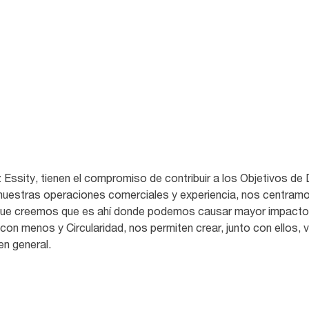
os recursos y se
 para contribuir a los
nible de la ONU.
 Essity, tienen el compromiso de contribuir a los Objetivos de 
nuestras operaciones comerciales y experiencia, nos centramo
orque creemos que es ahí donde podemos causar mayor impacto
con menos y Circularidad, nos permiten crear, junto con ellos, v
en general.