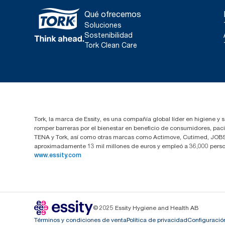
Qué ofrecemos
Soluciones
Sostenibilidad
Tork Clean Care
Tork, la marca de Essity, es una compañía global líder en higiene y 
romper barreras por el bienestar en beneficio de consumidores, pa
TENA y Tork, así como otras marcas como Actimove, Cutimed, JOBST,
aproximadamente 13 mil millones de euros y empleó a 36,000 perso
www.essity.com
© 2025 Essity Hygiene and Health AB
Términos y condiciones de venta
Política de privacidad
Configuració