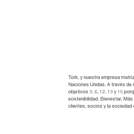
soluciones que consuman men
adapten a una sociedad circular
Objetivos de Desarrollo Soste
Tork, y nuestra empresa matriz
Naciones Unidas. A través de 
objetivos 3, 6, 12, 13 y 15 p
sostenibilidad, Bienestar, Más 
clientes, socios y la sociedad 