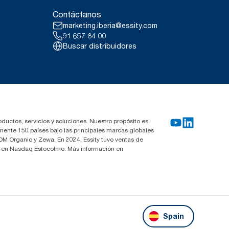
Contáctanos
marketing.iberia@essity.com
91 657 84 00
Buscar distribuidores
oductos, servicios y soluciones. Nuestro propósito es
mente 150 países bajo las principales marcas globales
OM Organic y Zewa. En 2024, Essity tuvo ventas de
za en Nasdaq Estocolmo. Más información en
Spain