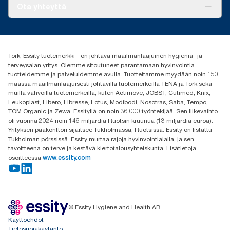
Tork PaperCircle
Tietoa meistä
Ota yhteyttä
Menestystarinoita
Media ja uutiset
tork.fi@essity.com
(+358) 9 5068 8222
Etsi jakelija
Tork, Essity tuotemerkki - on johtava maailmanlaajuinen hygienia- ja
Oy Essity Finland Ab
terveysalan yritys. Olemme sitoutuneet parantamaan hyvinvointia
Revontulenkuja 1
tuotteidemme ja palveluidemme avulla. Tuotteitamme myydään noin 150
02100 Espoo
maassa maailmanlaajuisesti johtavilla tuotemerkeillä TENA ja Tork sekä
muilla vahvoilla tuotemerkeillä, kuten Actimove, JOBST, Cutimed, Knix,
Leukoplast, Libero, Libresse, Lotus, Modibodi, Nosotras, Saba, Tempo,
TOM Organic ja Zewa. Essityllä on noin 36 000 työntekijää. Sen liikevaihto
oli vuonna 2024 noin 146 miljardia Ruotsin kruunua (13 miljardia euroa).
Yrityksen pääkonttori sijaitsee Tukholmassa, Ruotsissa. Essity on listattu
Tukholman pörssissä. Essity murtaa rajoja hyvinvointialalla, ja sen
tavoitteena on terve ja kestävä kiertotalousyhteiskunta. Lisätietoja
osoitteessa
www.essity.com
© Essity Hygiene and Health AB
Käyttöehdot
Tietosuojakäytäntö