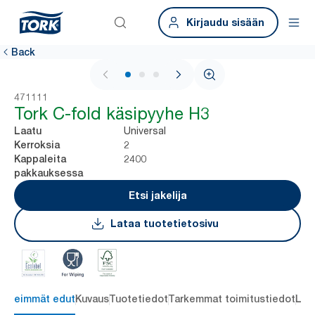
Kirjaudu sisään
Back
1 / 3
471111
Tork C-fold käsipyyhe H3
Universal
Laatu
2
Kerroksia
2400
Kappaleita
pakkauksessa
Etsi jakelija
Lataa tuotetietosivu
ärkeimmät edut
Kuvaus
Tuotetiedot
Tarkemmat toimitustiedot
Lat