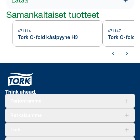
Lataa
Samankaltaiset tuotteet
471114
471147
Tork C-fold käsipyyhe H3
Tork C-fold 
Tarjontamme
Ratkaisuja
Ratkaisumme
Vastuullisuus
Tork Clean Care
Tork Vision Siivous
Tork
AD-a-Glance