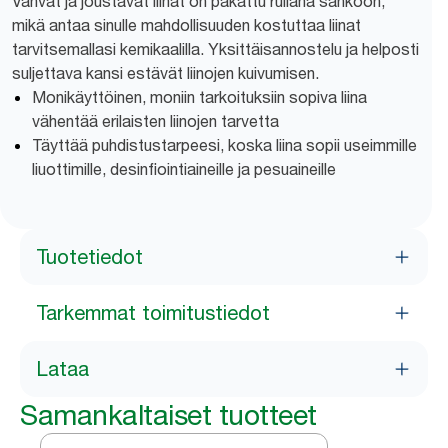
Vahvat ja joustavat liinat on pakattu rullana sankoon,
mikä antaa sinulle mahdollisuuden kostuttaa liinat
tarvitsemallasi kemikaalilla. Yksittäisannostelu ja helposti
suljettava kansi estävät liinojen kuivumisen.
Monikäyttöinen, moniin tarkoituksiin sopiva liina
vähentää erilaisten liinojen tarvetta
Täyttää puhdistustarpeesi, koska liina sopii useimmille
liuottimille, desinfiointiaineille ja pesuaineille
Tuotetiedot
Tarkemmat toimitustiedot
Lataa
Samankaltaiset tuotteet