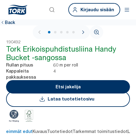
Kirjaudu sisään
Back
1 / 6
190492
Tork Erikoispuhdistusliina Handy
Bucket -sangossa
60 m per roll
Rullan pituus
4
Kappaleita
pakkauksessa
Etsi jakelija
Lataa tuotetietosivu
ärkeimmät edut
Kuvaus
Tuotetiedot
Tarkemmat toimitustiedot
Lat