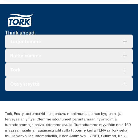
Tarjontamme
Ratkaisuja
Ratkaisumme
Vastuullisuus
Tork Clean Care
Tork Vision Siivous
Tork
AD-a-Glance
Tork PaperCircle
Tietoa meistä
Ota yhteyttä
Menestystarinoita
Media ja uutiset
tork.fi@essity.com
(+358) 9 5068 8222
Etsi jakelija
Tork, Essity tuotemerkki - on johtava maailmanlaajuinen hygienia- ja
Oy Essity Finland Ab
terveysalan yritys. Olemme sitoutuneet parantamaan hyvinvointia
Revontulenkuja 1
tuotteidemme ja palveluidemme avulla. Tuotteitamme myydään noin 150
02100 Espoo
maassa maailmanlaajuisesti johtavilla tuotemerkeillä TENA ja Tork sekä
muilla vahvoilla tuotemerkeillä, kuten Actimove, JOBST, Cutimed, Knix,