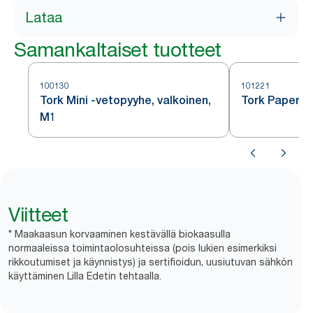
Lataa
Samankaltaiset tuotteet
100130
101221
Tork Mini -vetopyyhe, valkoinen,
Tork Paperip
M1
Viitteet
* Maakaasun korvaaminen kestävällä biokaasulla
normaaleissa toimintaolosuhteissa (pois lukien esimerkiksi
rikkoutumiset ja käynnistys) ja sertifioidun, uusiutuvan sähkön
käyttäminen Lilla Edetin tehtaalla.