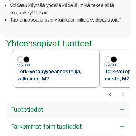
Voidaan käyttää yhdellä kädellä, mikä tekee siitä
helppokäyttöisen
Tuotannossa ei synny lainkaan hiilidioksidipäästöjä*
Yhteensopivat tuotteet
559000
559008
Tork-vetopyyheannostelija,
Tork-vetopyy
valkoinen, M2
musta, M2
Tuotetiedot
Tarkemmat toimitustiedot