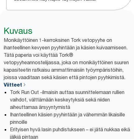
Kuvaus
Monikäyttöinen 1-kerroksinen Tork vetopyyhe on
ihanteellinen kevyeen pyyhintään ja käsien kuivaamiseen.
Tätä paperia voi käyttää Tork®
vetopyyheannostelijassa, joka on monikäyttöinen suuren
kapasiteetin ratkaisu ammattimaisiin työympäristöihin,
joissa vaaditaan sekä käsien että pintojen pyyhkimistä.
Viitteet
Tork Run Out -ilmaisin auttaa suunnittelemaan rullien
vaihdot, välttämään keskeytyksiä sekä niiden
aiheuttamaa ärsyyntymistä
Ihanteellinen käsien pyyhintään ja vähemmän likaisille
pinnoille
Erityisen hyvä lasin puhdistukseen – ei jätä nukkaa eikä
jälkiä pintaan