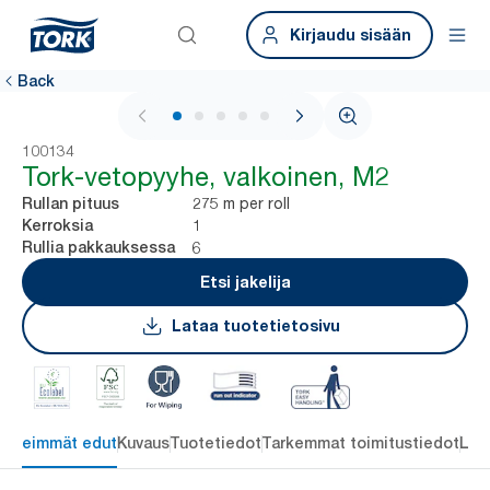
Kirjaudu sisään
Back
1 / 5
100134
Tork-vetopyyhe, valkoinen, M2
275 m per roll
Rullan pituus
1
Kerroksia
6
Rullia pakkauksessa
Etsi jakelija
Lataa tuotetietosivu
ärkeimmät edut
Kuvaus
Tuotetiedot
Tarkemmat toimitustiedot
Lat