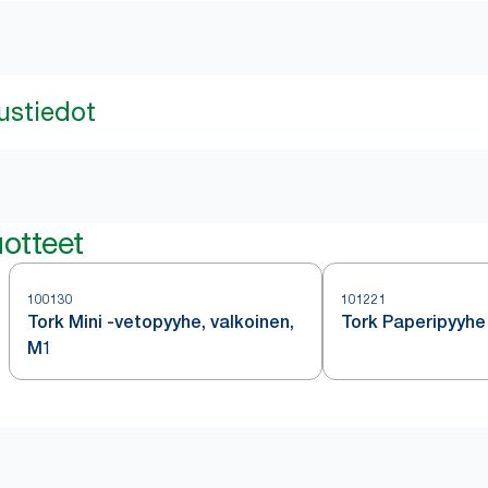
ustiedot
otteet
100130
101221
Tork Mini -vetopyyhe, valkoinen,
Tork Paperipyyhe
M1