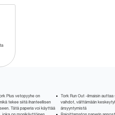
ta
ork Plus vetopyyhe on
Tork Run Out -ilmaisin auttaa 
mikä tekee siitä ihanteellisen
vaihdot, välttämään keskeyty
seen. Tätä paperia voi käyttää
ärsyyntymistä
 joka on monikäyttöinen
Rajoittamaton paperin annoste