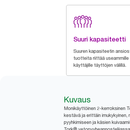
Suuri kapasiteetti
Suuren kapasiteetin ansios
tuotteita riittää useammille
käyttäjille täyttöjen välillä.
Kuvaus
Monikäyttöinen 2-kerroksinen T
kestävä ja erittäin imukykyinen, 
pyyhkimiseen ja käsien kuivaami
Tork® vetopyyheannostelijassa,