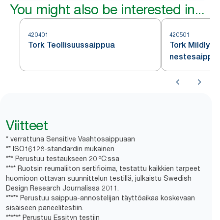
You might also be interested in...
420401
420501
Tork Teollisuussaippua
Tork Mildly 
nestesaippu
Viitteet
* verrattuna Sensitive Vaahtosaippuaan
** ISO16128-standardin mukainen
*** Perustuu testaukseen 20 ºC:ssa
**** Ruotsin reumaliiton sertifioima, testattu kaikkien tarpeet
huomioon ottavan suunnittelun testillä, julkaistu Swedish
Design Research Journalissa 2011.
***** Perustuu saippua-annostelijan täyttöaikaa koskevaan
sisäiseen paneelitestiin.
****** Perustuu Essityn testiin