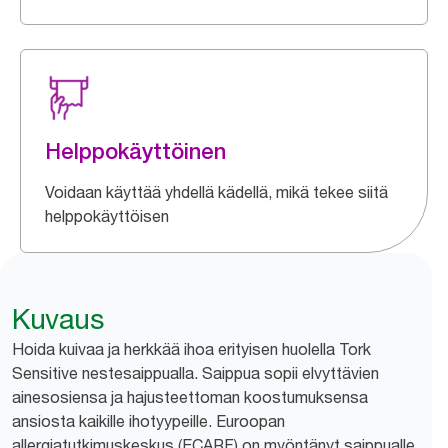
Helppokäyttöinen
Voidaan käyttää yhdellä kädellä, mikä tekee siitä
helppokäyttöisen
Kuvaus
Hoida kuivaa ja herkkää ihoa erityisen huolella Tork
Sensitive nestesaippualla. Saippua sopii elvyttävien
ainesosiensa ja hajusteettoman koostumuksensa
ansiosta kaikille ihotyypeille. Euroopan
allergiatutkimuskeskus (ECARF) on myöntänyt saippualle