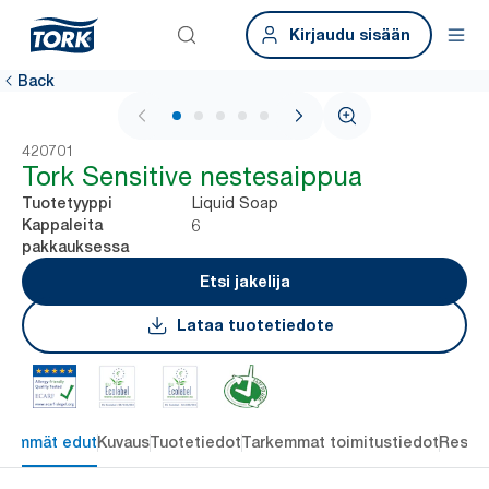
Kirjaudu sisään
Back
1 / 6
420701
Tork Sensitive nestesaippua
Liquid Soap
Tuotetyyppi
6
Kappaleita
pakkauksessa
Etsi jakelija
Lataa tuotetiedote
keimmät edut
Kuvaus
Tuotetiedot
Tarkemmat toimitustiedot
Resou