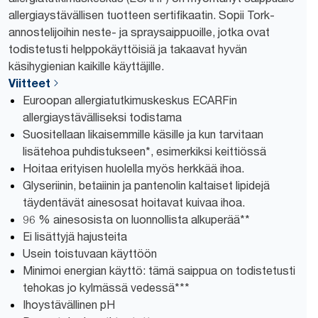
allergiaystävällisen tuotteen sertifikaatin. Sopii Tork-
annostelijoihin neste- ja spraysaippuoille, jotka ovat
todistetusti helppokäyttöisiä ja takaavat hyvän
käsihygienian kaikille käyttäjille.
Viitteet
Euroopan allergiatutkimuskeskus ECARFin
allergiaystävälliseksi todistama
Suositellaan likaisemmille käsille ja kun tarvitaan
lisätehoa puhdistukseen*, esimerkiksi keittiössä
Hoitaa erityisen huolella myös herkkää ihoa.
Glyseriinin, betaiinin ja pantenolin kaltaiset lipidejä
täydentävät ainesosat hoitavat kuivaa ihoa.
96 % ainesosista on luonnollista alkuperää**
Ei lisättyjä hajusteita
Usein toistuvaan käyttöön
Minimoi energian käyttö: tämä saippua on todistetusti
tehokas jo kylmässä vedessä***
Ihoystävällinen pH