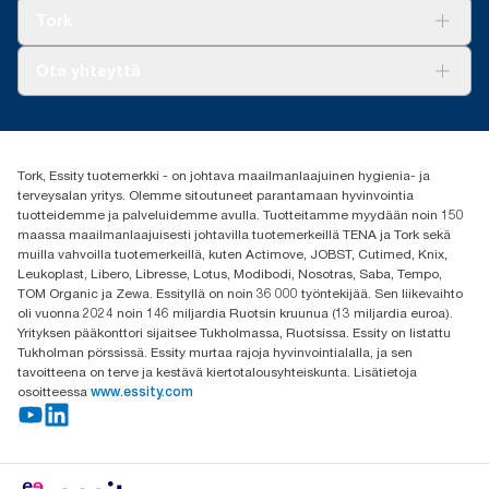
Tork Clean Care
Tork Vision Siivous
Tork
AD-a-Glance
Tork PaperCircle
Tietoa meistä
Ota yhteyttä
Menestystarinoita
Media ja uutiset
tork.fi@essity.com
(+358) 9 5068 8222
Etsi jakelija
Tork, Essity tuotemerkki - on johtava maailmanlaajuinen hygienia- ja
Oy Essity Finland Ab
terveysalan yritys. Olemme sitoutuneet parantamaan hyvinvointia
Revontulenkuja 1
tuotteidemme ja palveluidemme avulla. Tuotteitamme myydään noin 150
02100 Espoo
maassa maailmanlaajuisesti johtavilla tuotemerkeillä TENA ja Tork sekä
muilla vahvoilla tuotemerkeillä, kuten Actimove, JOBST, Cutimed, Knix,
Leukoplast, Libero, Libresse, Lotus, Modibodi, Nosotras, Saba, Tempo,
TOM Organic ja Zewa. Essityllä on noin 36 000 työntekijää. Sen liikevaihto
oli vuonna 2024 noin 146 miljardia Ruotsin kruunua (13 miljardia euroa).
Yrityksen pääkonttori sijaitsee Tukholmassa, Ruotsissa. Essity on listattu
Tukholman pörssissä. Essity murtaa rajoja hyvinvointialalla, ja sen
tavoitteena on terve ja kestävä kiertotalousyhteiskunta. Lisätietoja
osoitteessa
www.essity.com