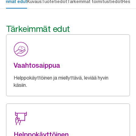
keimmät edut
Kuvaus
Tuotetiedot
Tarkemmat toimitustiedot
Resou
Tärkeimmät edut
Vaahtosaippua
Helppokäyttöinen ja miellyttävä, leviää hyvin
käsiin.
Helppokäyttöinen