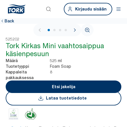
Kirjaudu sisään
Back
1 / 4
525202
Tork Kirkas Mini vaahtosaippua
käsienpesuun
525 ml
Määrä
Foam Soap
Tuotetyyppi
8
Kappaleita
pakkauksessa
Etsi jakelija
Lataa tuotetiedote