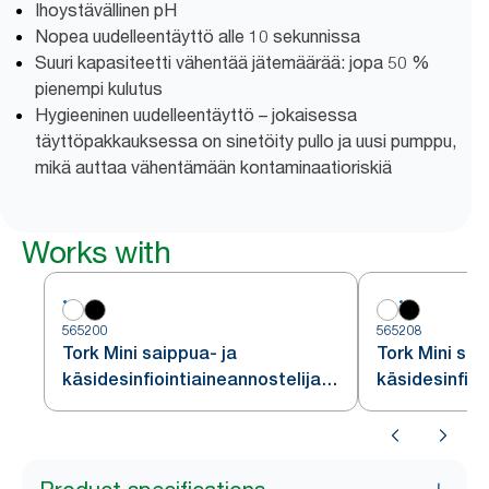
Ihoystävällinen pH
Nopea uudelleentäyttö alle 10 sekunnissa
Suuri kapasiteetti vähentää jätemäärää: jopa 50 %
pienempi kulutus
Hygieeninen uudelleentäyttö – jokaisessa
täyttöpakkauksessa on sinetöity pullo ja uusi pumppu,
mikä auttaa vähentämään kontaminaatioriskiä
Works with
565200
565208
Tork Mini saippua- ja
Tork Mini sai
käsidesinfiointiaineannostelija
käsidesinfioi
valkoinen
musta