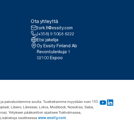
Ota yhteyttä
tork.fi@essity.com
(+358) 9 5068 8222
Etsi jakelija
Oy Essity Finland Ab
Revontulenkuja 1
02100 Espoo
me ja palveluidemme avulla. Tuotteitamme myydään noin 150
plast, Libero, Libresse, Lotus, Modibodi, Nosotras, Saba,
roa). Yrityksen pääkonttori sijaitsee Tukholmassa,
 Lisätietoja osoitteessa
www.essity.com