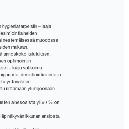
 hygieniatarpeisiin – laaja
esinfiointiaineiden
tai nestemäisessä muodossa
peiden mukaan.
vä annoskoko kulutuksen,
en optimointiin
set – laaja valikoima
ppuoita, desinfiointiaineita ja
ihoystävällinen
u riittämään yli miljoonaan
sten ainesosista yli 90 % on
 läpinäkyvän ikkunan ansiosta