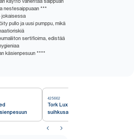
puan käyttö vähentää saippuan
na nestesaippuaan ***
– jokaisessa
ty pullo ja uusi pumppu, mikä
aatioriskiä
umaliiton sertifioima, edistää
hygieniaa
an käsienpesuun ****
425662
4
ted
Tork Luxury Hair & Body Mini
sienpesuun
suihkusaippua