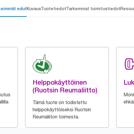
keimmät edut
Kuvaus
Tuotetiedot
Tarkemmat toimitustiedot
Resou
Helppokäyttöinen
Luk
(Ruotsin Reumaliitto)
kutus
Moni
lilla
ehkä
Tämä tuote on todistettu
helppokäyttöiseksi Ruotsin
Reumaliiton toimesta.