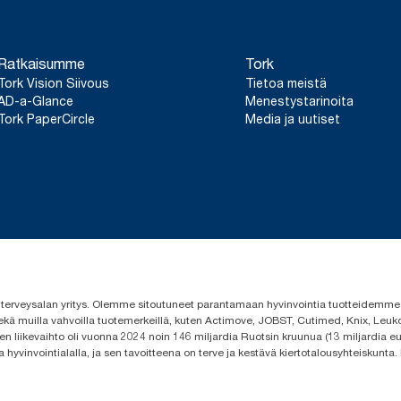
Ratkaisumme
Tork
Tork Vision Siivous
Tietoa meistä
AD-a-Glance
Menestystarinoita
Tork PaperCircle
Media ja uutiset
 ja terveysalan yritys. Olemme sitoutuneet parantamaan hyvinvointia tuotteidem
ekä muilla vahvoilla tuotemerkeillä, kuten Actimove, JOBST, Cutimed, Knix, Leuko
n liikevaihto oli vuonna 2024 noin 146 miljardia Ruotsin kruunua (13 miljardia eu
a hyvinvointialalla, ja sen tavoitteena on terve ja kestävä kiertotalousyhteiskunta.