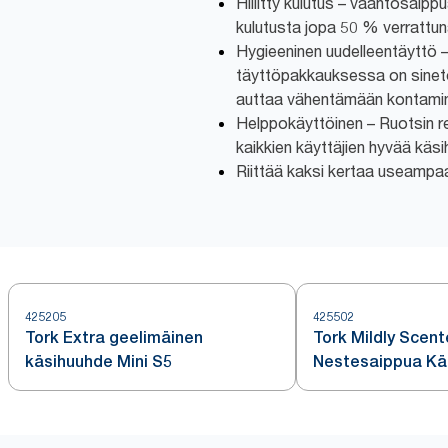
Hillitty kulutus – vaahtosaip
kulutusta jopa 50 % verrattu
Hygieeninen uudelleentäyttö 
täyttöpakkauksessa on sinetöi
auttaa vähentämään kontamin
Helppokäyttöinen – Ruotsin re
kaikkien käyttäjien hyvää käsi
Riittää kaksi kertaa useampa
425205
425502
Tork Extra geelimäinen
Tork Mildly Scen
käsihuuhde Mini S5
Nestesaippua Kä