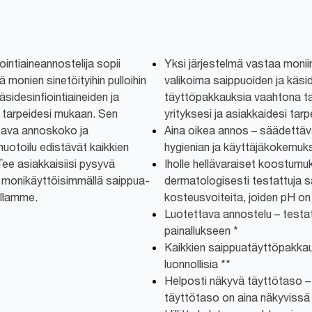
ointiaineannostelija sopii
Yksi järjestelmä vastaa moniin
ä monien sinetöityihin pulloihin
valikoima saippuoiden ja käsid
sidesinfiointiaineiden ja
täyttöpakkauksia vaahtona 
 tarpeidesi mukaan. Sen
yrityksesi ja asiakkaidesi tar
tava annoskoko ja
Aina oikea annos – säädettä
muotoilu edistävät kaikkien
hygienian ja käyttäjäkokemuks
Tee asiakkaisiisi pysyvä
Iholle hellävaraiset koostumuk
ja monikäyttöisimmällä saippua-
dermatologisesti testattuja sai
allamme.
kosteusvoiteita, joiden pH on 
Luotettava annostelu – testatt
painallukseen *
Kaikkien saippuatäyttöpakkau
luonnollisia **
Helposti näkyvä täyttötaso –
täyttötaso on aina näkyvissä