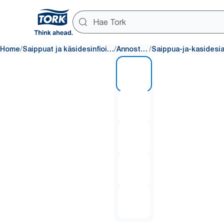
/
/
/
Home
Saippuat ja käsidesinfiointiaineet
Annostelijat
1 of 5