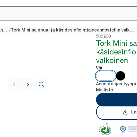
/
Saippua-ja-kasidesiannostelijat
Tork Mini saippua- ja käsidesinfiointiaineannostelija valkoinen
565200
Tork Mini sa
käsidesinfio
valkoinen
Väri
Annostelijan tyyppi
Mallisto
La