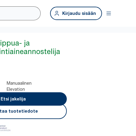
Kirjaudu sisään
ippua- ja
intiaineannostelija
Manuaalinen
Elevation
Etsi jakelija
taa tuotetiedote