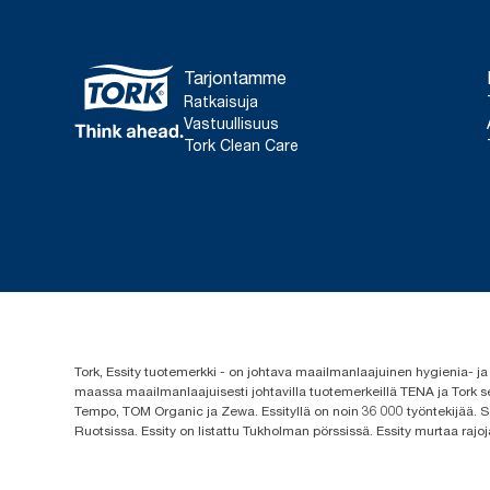
Tarjontamme
Ratkaisuja
Vastuullisuus
Tork Clean Care
Tork, Essity tuotemerkki - on johtava maailmanlaajuinen hygienia-
maassa maailmanlaajuisesti johtavilla tuotemerkeillä TENA ja Tork s
Tempo, TOM Organic ja Zewa. Essityllä on noin 36 000 työntekijää. Se
Ruotsissa. Essity on listattu Tukholman pörssissä. Essity murtaa rajoj