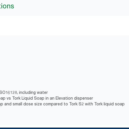
tions
ISO16128, including water
oap vs Tork Liquid Soap in an Elevation dispenser
p and small dose size compared to Tork S2 with Tork liquid soap