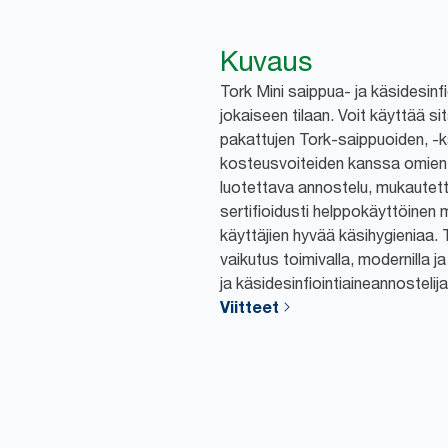
Kuvaus
Tork Mini saippua- ja käsidesinfi
jokaiseen tilaan. Voit käyttää sit
pakattujen Tork-saippuoiden, -kä
kosteusvoiteiden kanssa omien
luotettava annostelu, mukautet
sertifioidusti helppokäyttöinen 
käyttäjien hyvää käsihygieniaa. 
vaikutus toimivalla, modernilla 
ja käsidesinfiointiaineannostelij
Viitteet