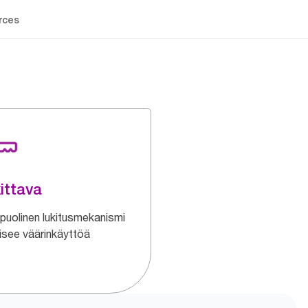
rces
ittava
puolinen lukitusmekanismi
isee väärinkäyttöä