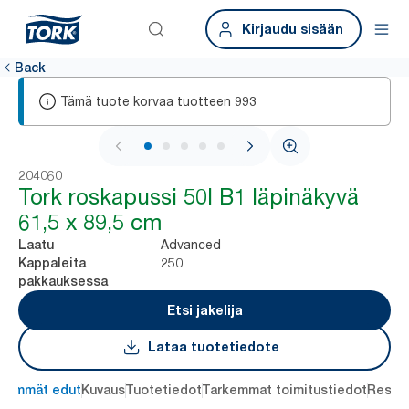
Kirjaudu sisään
Back
Tämä tuote korvaa tuotteen
993
1 / 6
204060
Tork roskapussi 50l B1 läpinäkyvä
61,5 x 89,5 cm
Advanced
Laatu
250
Kappaleita
pakkauksessa
Etsi jakelija
Lataa tuotetiedote
keimmät edut
Kuvaus
Tuotetiedot
Tarkemmat toimitustiedot
Resou