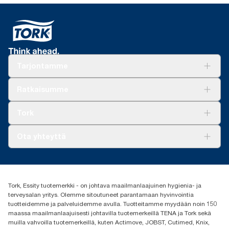
Tarjontamme
Ratkaisuja
Ratkaisumme
Vastuullisuus
Tork Clean Care
Tork Vision Siivous
Tork
AD-a-Glance
Tork PaperCircle
Tietoa meistä
Ota yhteyttä
Menestystarinoita
Media ja uutiset
tork.fi@essity.com
(+358) 9 5068 8222
Etsi jakelija
Tork, Essity tuotemerkki - on johtava maailmanlaajuinen hygienia- ja
Oy Essity Finland Ab
terveysalan yritys. Olemme sitoutuneet parantamaan hyvinvointia
Revontulenkuja 1
tuotteidemme ja palveluidemme avulla. Tuotteitamme myydään noin 150
02100 Espoo
maassa maailmanlaajuisesti johtavilla tuotemerkeillä TENA ja Tork sekä
muilla vahvoilla tuotemerkeillä, kuten Actimove, JOBST, Cutimed, Knix,