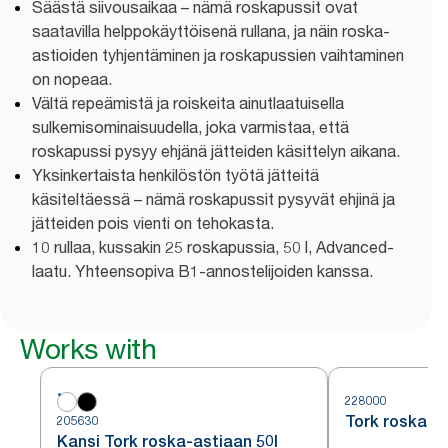
Säästä siivousaikaa – nämä roskapussit ovat
saatavilla helppokäyttöisenä rullana, ja näin roska-
astioiden tyhjentäminen ja roskapussien vaihtaminen
on nopeaa.
Vältä repeämistä ja roiskeita ainutlaatuisella
sulkemisominaisuudella, joka varmistaa, että
roskapussi pysyy ehjänä jätteiden käsittelyn aikana.
Yksinkertaista henkilöstön työtä jätteitä
käsiteltäessä – nämä roskapussit pysyvät ehjinä ja
jätteiden pois vienti on tehokasta.
10 rullaa, kussakin 25 roskapussia, 50 l, Advanced-
laatu. Yhteensopiva B1-annostelijoiden kanssa.
Works with
228000
Tork roska-as
205630
Kansi Tork roska-astiaan 50l