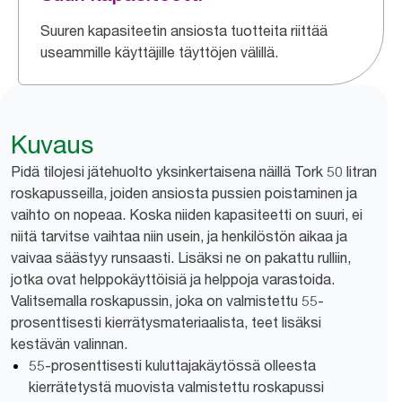
Suuren kapasiteetin ansiosta tuotteita riittää
useammille käyttäjille täyttöjen välillä.
Kuvaus
Pidä tilojesi jätehuolto yksinkertaisena näillä Tork 50 litran
roskapusseilla, joiden ansiosta pussien poistaminen ja
vaihto on nopeaa. Koska niiden kapasiteetti on suuri, ei
niitä tarvitse vaihtaa niin usein, ja henkilöstön aikaa ja
vaivaa säästyy runsaasti. Lisäksi ne on pakattu rulliin,
jotka ovat helppokäyttöisiä ja helppoja varastoida.
Valitsemalla roskapussin, joka on valmistettu 55-
prosenttisesti kierrätysmateriaalista, teet lisäksi
kestävän valinnan.
55-prosenttisesti kuluttajakäytössä olleesta
kierrätetystä muovista valmistettu roskapussi