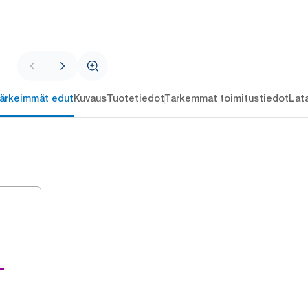
ärkeimmät edut
Kuvaus
Tuotetiedot
Tarkemmat toimitustiedot
Lat
-