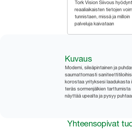
Tork Vision Siivous hyödyn
reaaliaikaisten tietojen vo
tunnistaen, missä ja milloin
palveluja kaivataan
Kuvaus
Moderni, sileäpintainen ja puhdas
saumattomasti saniteettitiloihis
korostaa yrityksesi laadukasta
teräs sormenjälkien tarttumista 
näyttää upealta ja pysyy puhtaa
Yhteensopivat tuo