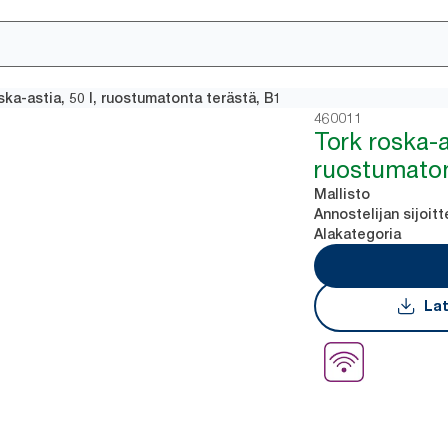
ska-astia, 50 l, ruostumatonta terästä, B1
460011
Tork roska-as
ruostumaton
Mallisto
Annostelijan sijoitt
Alakategoria
Lat