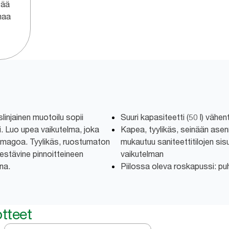
tää
imaa
linjainen muotoilu sopii
Suuri kapasiteetti (50 l) vähen
i. Luo upea vaikutelma, joka
Kapea, tyylikäs, seinään asen
 imagoa. Tyylikäs, ruostumaton
mukautuu saniteettitilojen si
estävine pinnoitteineen
vaikutelman
na.
Piilossa oleva roskapussi: pu
tteet