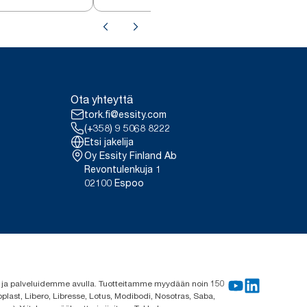
Ota yhteyttä
tork.fi@essity.com
(+358) 9 5068 8222
Etsi jakelija
Oy Essity Finland Ab
Revontulenkuja 1
02100 Espoo
me ja palveluidemme avulla. Tuotteitamme myydään noin 150
plast, Libero, Libresse, Lotus, Modibodi, Nosotras, Saba,