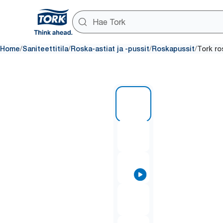
/
/
/
/
Home
Saniteettitila
Roska-astiat ja -pussit
Roskapussit
Tork ro
1 of 5