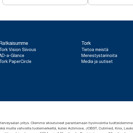
Ratkaisumme
Tork
Tork Vision Siivous
Tietoa meistä
AD-a-Glance
Menestystarinoita
Tork PaperCircle
Media ja uutiset
 ja terveysalan yritys. Olemme sitoutuneet parantamaan hyvinvointia tuotteidem
ekä muilla vahvoilla tuotemerkeillä, kuten Actimove, JOBST, Cutimed, Knix, Leuko