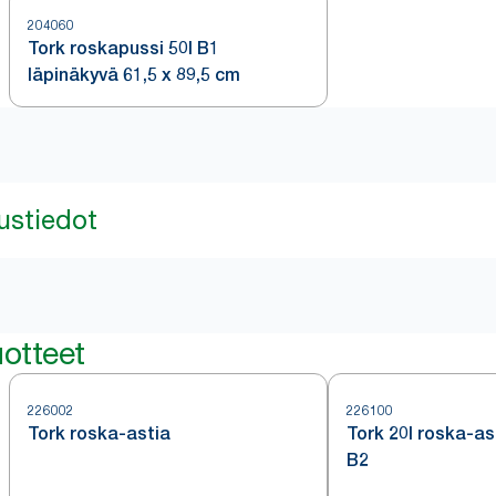
204060
Tork roskapussi 50l B1
läpinäkyvä 61,5 x 89,5 cm
ustiedot
otteet
226002
226100
Tork roska-astia
Tork 20l roska-as
B2