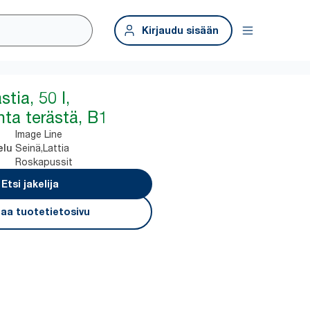
Kirjaudu sisään
tia, 50 l,
ta terästä, B1
Image Line
Seinä,Lattia
elu
Roskapussit
Etsi jakelija
aa tuotetietosivu