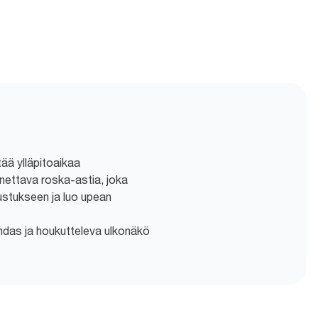
tää ylläpitoaikaa
nettava roska-astia, joka
sustukseen ja luo upean
hdas ja houkutteleva ulkonäkö