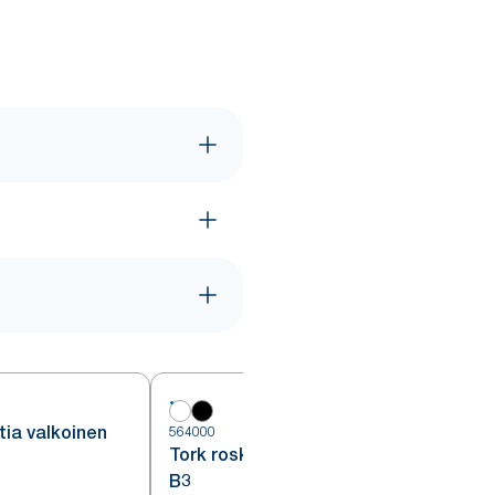
tia valkoinen
564000
5
Tork roska-astia, 5 l, valkoinen,
B3