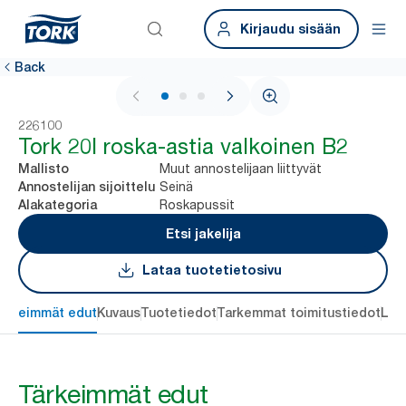
Kirjaudu sisään
Back
1 / 3
226100
Tork 20l roska-astia valkoinen B2
Muut annostelijaan liittyvät
Mallisto
Seinä
Annostelijan sijoittelu
Roskapussit
Alakategoria
Etsi jakelija
Lataa tuotetietosivu
ärkeimmät edut
Kuvaus
Tuotetiedot
Tarkemmat toimitustiedot
Lat
Tärkeimmät edut