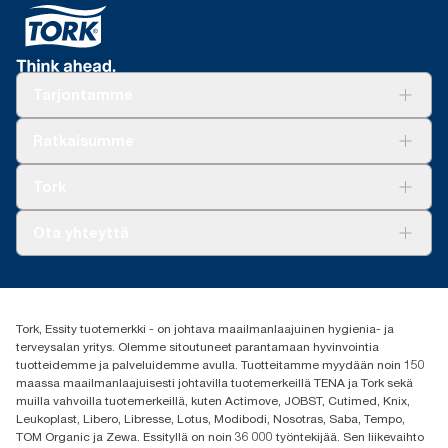
Tarjontamme
Ratkaisuja
Ratkaisumme
Vastuullisuus
Tork Clean Care
Tork Vision Siivous
Tork
AD-a-Glance
Tork PaperCircle
Tietoa meistä
Ota yhteyttä
Menestystarinoita
Media ja uutiset
tork.fi@essity.com
(+358) 9 5068 8222
Etsi jakelija
Tork, Essity tuotemerkki - on johtava maailmanlaajuinen hygienia- ja
Oy Essity Finland Ab
terveysalan yritys. Olemme sitoutuneet parantamaan hyvinvointia
Revontulenkuja 1
tuotteidemme ja palveluidemme avulla. Tuotteitamme myydään noin 150
02100 Espoo
maassa maailmanlaajuisesti johtavilla tuotemerkeillä TENA ja Tork sekä
muilla vahvoilla tuotemerkeillä, kuten Actimove, JOBST, Cutimed, Knix,
Leukoplast, Libero, Libresse, Lotus, Modibodi, Nosotras, Saba, Tempo,
TOM Organic ja Zewa. Essityllä on noin 36 000 työntekijää. Sen liikevaihto