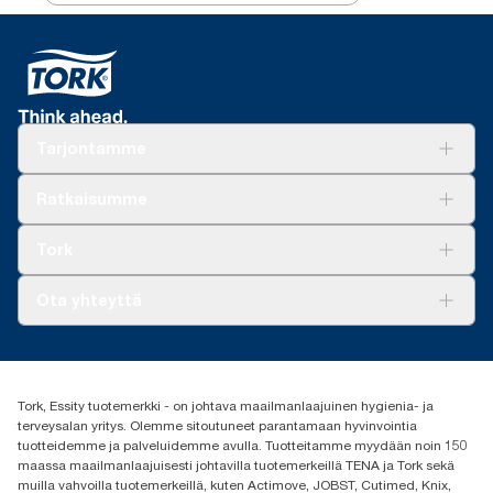
Tarjontamme
Ratkaisuja
Ratkaisumme
Vastuullisuus
Tork Clean Care
Tork Vision Siivous
Tork
AD-a-Glance
Tork PaperCircle
Tietoa meistä
Ota yhteyttä
Menestystarinoita
Media ja uutiset
tork.fi@essity.com
(+358) 9 5068 8222
Etsi jakelija
Tork, Essity tuotemerkki - on johtava maailmanlaajuinen hygienia- ja
Oy Essity Finland Ab
terveysalan yritys. Olemme sitoutuneet parantamaan hyvinvointia
Revontulenkuja 1
tuotteidemme ja palveluidemme avulla. Tuotteitamme myydään noin 150
02100 Espoo
maassa maailmanlaajuisesti johtavilla tuotemerkeillä TENA ja Tork sekä
muilla vahvoilla tuotemerkeillä, kuten Actimove, JOBST, Cutimed, Knix,