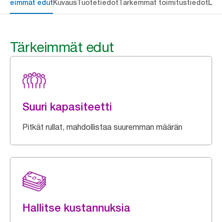
ärkeimmät edut
Kuvaus
Tuotetiedot
Tarkemmat toimitustiedot
Lat
Tärkeimmät edut
Suuri kapasiteetti
Pitkät rullat, mahdollistaa suuremman määrän
Hallitse kustannuksia