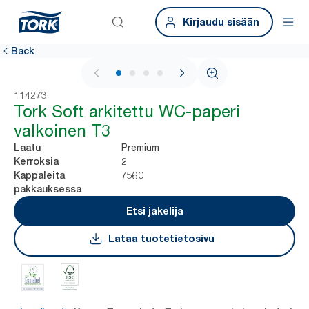
Kirjaudu sisään
Back
1 / 4
114273
Tork Soft arkitettu WC-paperi
valkoinen T3
Premium
Laatu
2
Kerroksia
7560
Kappaleita
pakkauksessa
Etsi jakelija
Lataa tuotetietosivu