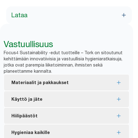
Lataa
Vastuullisuus
Focus4 Sustainability -edut tuotteille – Tork on sitoutunut
kehittämään innovatiivisia ja vastuullisia hygieniaratkaisuja,
jotka ovat parempia liiketoiminnan, ihmisten sekä
planeettamme kannalta.
Materiaalit ja pakkaukset
EU-ympäristömerkillä sertifioidut täyttöpakkaukset
Käyttö ja jäte
– vähäisempi ympäristövaikutus koko tuotteen
elinkaaren ajan.
Twin-annostelijalla jäännösrullajätteen määrä
Hiilipäästöt
FSC®-sertifioidut täyttöpakkaukset –
minimoituu.
valmistetaan vastuullisesti hankitusta kuidusta.
Hiilineutraaliksi sertifioidut annostelijat –
Hygieniaa kaikille
Suurin osa täyttötuotteiden muovipakkauksista
valmistettu sertifioidulla, uusiutuvalla sähköllä ja