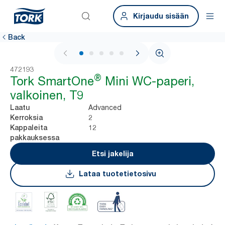
Kirjaudu sisään
Back
1 / 7
472193
®
Tork SmartOne
Mini WC-paperi,
valkoinen, T9
Advanced
Laatu
2
Kerroksia
12
Kappaleita
pakkauksessa
Etsi jakelija
Lataa tuotetietosivu