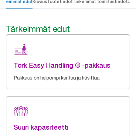
ärkeimmät edut
Kuvaus
Tuotetiedot
Tarkemmat toimitustiedot
Lat
Tärkeimmät edut
Tork Easy Handling ® -pakkaus
Pakkaus on helpompi kantaa ja hävittää
Suuri kapasiteetti