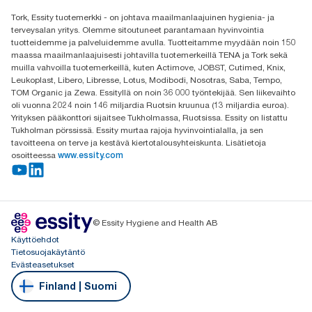
Etsi jakelija
Tork, Essity tuotemerkki - on johtava maailmanlaajuinen hygienia- ja
Oy Essity Finland Ab
terveysalan yritys. Olemme sitoutuneet parantamaan hyvinvointia
Revontulenkuja 1
tuotteidemme ja palveluidemme avulla. Tuotteitamme myydään noin 150
02100 Espoo
maassa maailmanlaajuisesti johtavilla tuotemerkeillä TENA ja Tork sekä
muilla vahvoilla tuotemerkeillä, kuten Actimove, JOBST, Cutimed, Knix,
Leukoplast, Libero, Libresse, Lotus, Modibodi, Nosotras, Saba, Tempo,
TOM Organic ja Zewa. Essityllä on noin 36 000 työntekijää. Sen liikevaihto
oli vuonna 2024 noin 146 miljardia Ruotsin kruunua (13 miljardia euroa).
Yrityksen pääkonttori sijaitsee Tukholmassa, Ruotsissa. Essity on listattu
Tukholman pörssissä. Essity murtaa rajoja hyvinvointialalla, ja sen
tavoitteena on terve ja kestävä kiertotalousyhteiskunta. Lisätietoja
osoitteessa
www.essity.com
© Essity Hygiene and Health AB
Käyttöehdot
Tietosuojakäytäntö
Evästeasetukset
Finland | Suomi