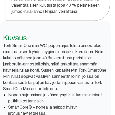
vähentää siten kulutusta jopa 40 % perinteiseen
jumbo-rulla-annostelijaan verrattuna.
Kuvaus
Tork SmartOne mini WC-paperijärjestelmä annostelee
ainutlaatuisesti yhden hygieenisen arkin kerrallaan. Näin
kulutus vähenee jopa 40 % verrattuna perinteisiin
jumborulla-annostelijoihin, mikä tarkoittaa enemmän
käyntejä rullaa kohti. Suuren kapasiteetin Tork SmartOne
Mini rullat sopivat vaativiin saniteettitiloihin, joissa on
kohtalaisesti tai paljon kävijöitä, riippuen valitusta Tork
SmartOne Mini annostelijasta.
Nopea hajoaminen ja vähentynyt kulutus minimoivat
putkitukosten riskin
SmartCore® – nopea ja helppo hylsyn
irrotus täytettäessä